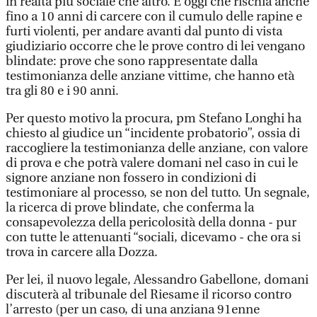
in realtà più sociale che altro. E oggi che rischia anche
fino a 10 anni di carcere con il cumulo delle rapine e
furti violenti, per andare avanti dal punto di vista
giudiziario occorre che le prove contro di lei vengano
blindate: prove che sono rappresentate dalla
testimonianza delle anziane vittime, che hanno età
tra gli 80 e i 90 anni.
Per questo motivo la procura, pm Stefano Longhi ha
chiesto al giudice un “incidente probatorio”, ossia di
raccogliere la testimonianza delle anziane, con valore
di prova e che potrà valere domani nel caso in cui le
signore anziane non fossero in condizioni di
testimoniare al processo, se non del tutto. Un segnale,
la ricerca di prove blindate, che conferma la
consapevolezza della pericolosità della donna - pur
con tutte le attenuanti “sociali, dicevamo - che ora si
trova in carcere alla Dozza.
Per lei, il nuovo legale, Alessandro Gabellone, domani
discuterà al tribunale del Riesame il ricorso contro
l’arresto (per un caso, di una anziana 91enne