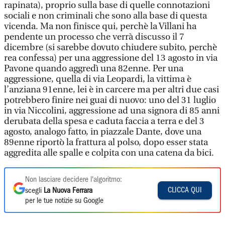
rapinata), proprio sulla base di quelle connotazioni
sociali e non criminali che sono alla base di questa
vicenda. Ma non finisce qui, perchè la Villani ha
pendente un processo che verrà discusso il 7
dicembre (si sarebbe dovuto chiudere subito, perchè
rea confessa) per una aggressione del 13 agosto in via
Pavone quando aggredì una 82enne. Per una
aggressione, quella di via Leopardi, la vittima è
l’anziana 91enne, lei è in carcere ma per altri due casi
potrebbero finire nei guai di nuovo: uno del 31 luglio
in via Niccolini, aggressione ad una signora di 85 anni
derubata della spesa e caduta faccia a terra e del 3
agosto, analogo fatto, in piazzale Dante, dove una
89enne riportò la frattura al polso, dopo esser stata
aggredita alle spalle e colpita con una catena da bici.
Non lasciare decidere l'algoritmo:
CLICCA QUI
scegli
La Nuova Ferrara
per le tue notizie su Google