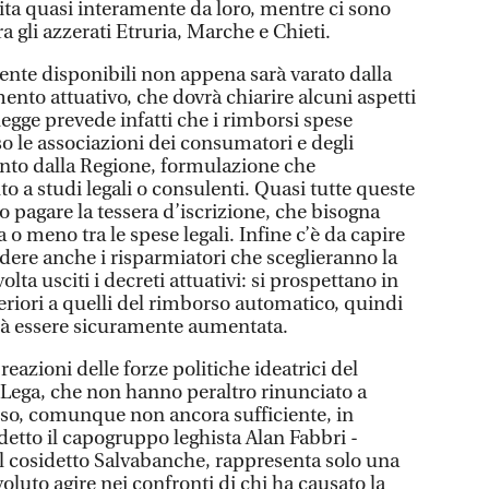
ita quasi interamente da loro, mentre ci sono
a gli azzerati Etruria, Marche e Chieti.
ente disponibili non appena sarà varato dalla
mento attuativo, che dovrà chiarire alcuni aspetti
a legge prevede infatti che i rimborsi spese
o le associazioni dei consumatori e degli
nto dalla Regione, formulazione che
to a studi legali o consulenti. Quasi tutte queste
no pagare la tessera d’iscrizione, che bisogna
 o meno tra le spese legali. Infine c’è da capire
dere anche i risparmiatori che sceglieranno la
olta usciti i decreti attuativi: si prospettano in
eriori a quelli del rimborso automatico, quindi
rà essere sicuramente aumentata.
reazioni delle forze politiche ideatrici del
Lega, che non hanno peraltro rinunciato a
sso, comunque non ancora sufficiente, in
 detto il capogruppo leghista Alan Fabbri -
il cosidetto Salvabanche, rappresenta solo una
voluto agire nei confronti di chi ha causato la