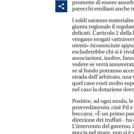
promette di essere assorb
parecchi emiliani anche tr
I soldi saranno materialm
giunta regionale il regola
delicati. L’articolo 2 dell
vengano erogati «attravers
utenti» riconosciute appu
escluderebbe chi si è rivol
associazioni, inoltre, fan
vedere se verrà annoverata
se al fondo potranno acce
strada dell’arbitrato, una v
quel caso costi molto sup
nel caso la dotazione dov
Positive, ad ogni modo, le 
provvedimento, cioè Pd e 
beccarsi. «È un primo pa
direzione dei truffati - ha
L’intervento del governo, 
goccia nel mare, non si è 