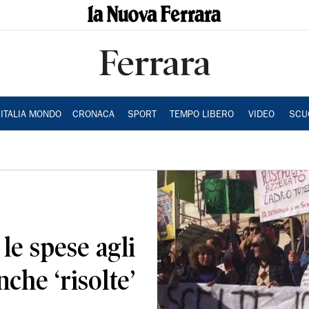
Ferrara
ITALIA MONDO
CRONACA
SPORT
TEMPO LIBERO
VIDEO
SCU
le spese agli
nche ‘risolte’