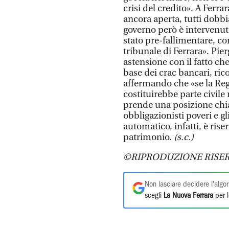
crisi del credito». A Ferra
ancora aperta, tutti dobb
governo però è intervenut
stato pre-fallimentare, c
tribunale di Ferrara». Pier
astensione con il fatto che 
base dei crac bancari, ric
affermando che «se la Regi
costituirebbe parte civile
prende una posizione chiar
obbligazionisti poveri e gli
automatico, infatti, è riser
patrimonio.
(s.c.)
©RIPRODUZIONE RISER
Non lasciare decidere l'algor
scegli
La Nuova Ferrara
per l