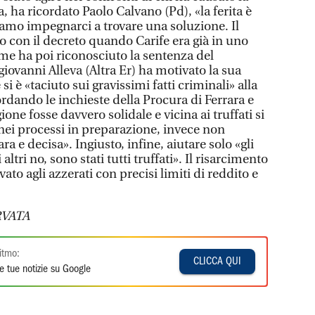
ra, ha ricordato Paolo Calvano (Pd), «la ferita è
iamo impegnarci a trovare una soluzione. Il
o con il decreto quando Carife era già in uno
ome ha poi riconosciuto la sentenza del
giovanni Alleva (Altra Er) ha motivato la sua
si è «taciuto sui gravissimi fatti criminali» alla
ordando le inchieste della Procura di Ferrara e
one fosse davvero solidale e vicina ai truffati si
 nei processi in preparazione, invece non
a e decisa». Ingiusto, infine, aiutare solo «gli
 altri no, sono stati tutti truffati». Il risarcimento
vato agli azzerati con precisi limiti di reddito e
VATA
itmo:
CLICCA QUI
e tue notizie su Google