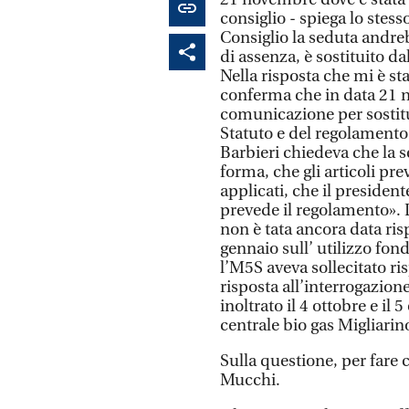
consiglio - spiega lo stess
Consiglio la seduta andreb
di assenza, è sostituito da
Nella risposta che mi è sta
conferma che in data 21
comunicazione per sostitu
Statuto e del regolamento
Barbieri chiedeva che la s
forma, che gli articoli pr
applicati, che il president
prevede il regolamento». L
non è tata ancora data ris
gennaio sull’ utilizzo fo
l’M5S aveva sollecitato ris
risposta all’interrogazione
inoltrato il 4 ottobre e il 5
centrale bio gas Migliarino
Sulla questione, per fare 
Mucchi.