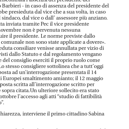
o Barbieri - in caso di assenza del presidente del
be presieduta dal vice che a sua volta, in caso
l sindaco, dal vice o dall’ assessore più anziano.
ta inviata tramite Pec il vice presidente
 novembre non è pervenuta nessuna
ire il presidente. Le norme previste dallo
 comunale non sono state applicate a dovere».
eduta consiliare venisse annullata per vizio di
evisti dallo Statuto e dal regolamento vengano
e del consiglio eserciti il proprio ruolo come
o stesso consigliere sottolinea che a tutt’oggi
posta ad un’interrogazione presentata il 14
ndi Europei smaltimento amianto; il 12 maggio
posta scritta all’interrogazione scritto per
 sopra citata.Un ulteriore sollecito era stato
 ottobre l’accesso agli atti “studio di fattibilità
”.
chiarezza, interviene il primo cittadino Sabina