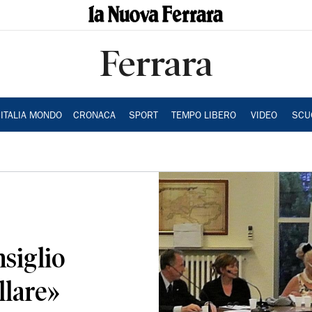
Ferrara
ITALIA MONDO
CRONACA
SPORT
TEMPO LIBERO
VIDEO
SCU
nsiglio
llare»