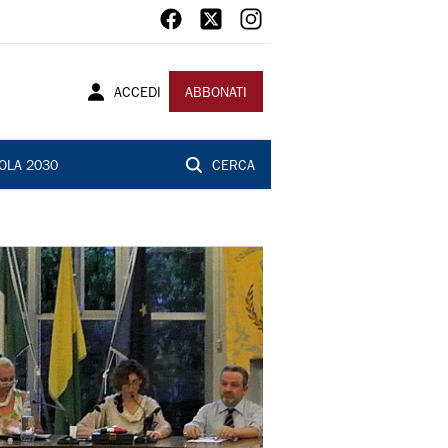
ACCEDI
ABBONATI
OLA 2030
CERCA