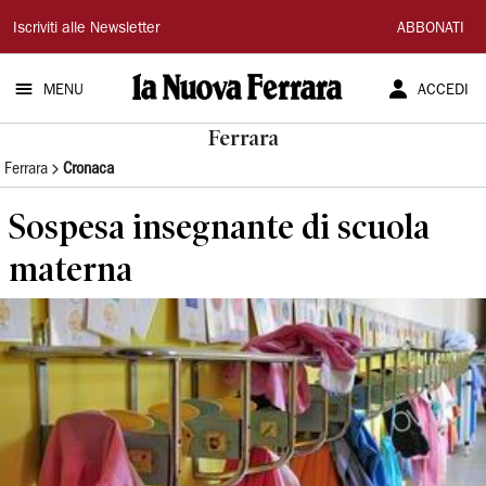
La
Iscriviti alle Newsletter
ABBONATI
Nuova
MENU
ACCEDI
Ferrara
Ferrara
Ferrara
Cronaca
Sospesa insegnante di scuola
materna