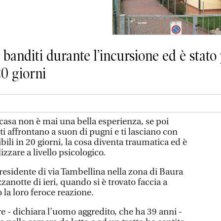
anditi durante l’incursione ed è stato p
20 giorni
n casa non è mai una bella esperienza, se poi
ti affrontano a suon di pugni e ti lasciano con
bili in 20 giorni, la cosa diventa traumatica ed è
zzare a livello psicologico.
residente di via Tambellina nella zona di Baura
notte di ieri, quando si è trovato faccia a
 la loro feroce reazione.
ore - dichiara l’uomo aggredito, che ha 39 anni -