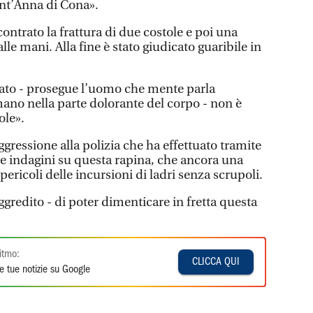
ant’Anna di Cona».
contrato la frattura di due costole e poi una
le mani. Alla fine è stato giudicato guaribile in
tato - prosegue l’uomo che mente parla
ano nella parte dolorante del corpo - non è
ole».
ressione alla polizia che ha effettuato tramite
e indagini su questa rapina, che ancora una
pericoli delle incursioni di ladri senza scrupoli.
gredito - di poter dimenticare in fretta questa
itmo:
CLICCA QUI
e tue notizie su Google