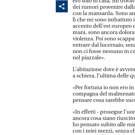
ero solo in casa, mi trovav
dei rumori provenire dalla 
con la mansarda. Sono an
lì che mi sono imbattuto i
accento dell’est europeo e
mani, sono ancora doloran
violenza. Poi sono scappa
entrare dal lucernaio, s
non ci fosse nessuno in c
nel piazzale».
L’abitazione dove è avvenu
a schiera, l’ultima delle q
«Per fortuna io non ero in
compagna del malmenato -
pensare cosa sarebbe succe
«In effetti - prosegue l’u
ancora cosa siano riuscito
ho pensato subito alle mie
con i miei mezzi, senza 