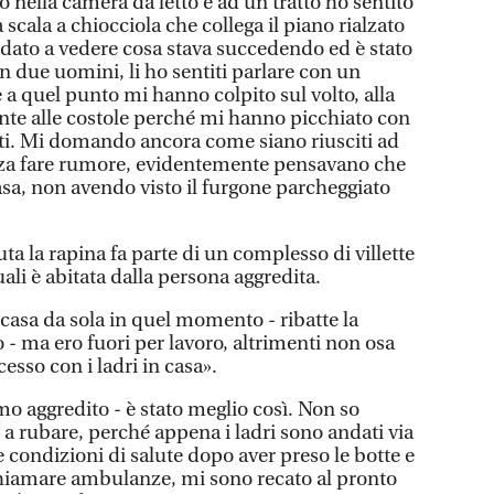
o nella camera da letto e ad un tratto ho sentito
scala a chiocciola che collega il piano rialzato
dato a vedere cosa stava succedendo ed è stato
n due uomini, li ho sentiti parlare con un
 a quel punto mi hanno colpito sul volto, alla
te alle costole perché mi hanno picchiato con
ti. Mi domando ancora come siano riusciti ad
enza fare rumore, evidentemente pensavano che
asa, non avendo visto il furgone parcheggiato
ta la rapina fa parte di un complesso di villette
uali è abitata dalla persona aggredita.
 casa da sola in quel momento - ribatte la
 ma ero fuori per lavoro, altrimenti non osa
sso con i ladri in casa».
omo aggredito - è stato meglio così. Non so
 a rubare, perché appena i ladri sono andati via
 condizioni di salute dopo aver preso le botte e
chiamare ambulanze, mi sono recato al pronto