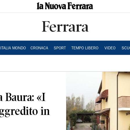
Ferrara
ITALIA MONDO
CRONACA
SPORT
TEMPO LIBERO
VIDEO
SCU
a Baura: «I
ggredito in