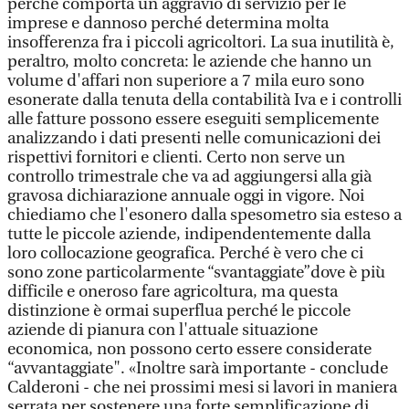
perché comporta un aggravio di servizio per le
imprese e dannoso perché determina molta
insofferenza fra i piccoli agricoltori. La sua inutilità è,
peraltro, molto concreta: le aziende che hanno un
volume d'affari non superiore a 7 mila euro sono
esonerate dalla tenuta della contabilità Iva e i controlli
alle fatture possono essere eseguiti semplicemente
analizzando i dati presenti nelle comunicazioni dei
rispettivi fornitori e clienti. Certo non serve un
controllo trimestrale che va ad aggiungersi alla già
gravosa dichiarazione annuale oggi in vigore. Noi
chiediamo che l'esonero dalla spesometro sia esteso a
tutte le piccole aziende, indipendentemente dalla
loro collocazione geografica. Perché è vero che ci
sono zone particolarmente “svantaggiate”dove è più
difficile e oneroso fare agricoltura, ma questa
distinzione è ormai superflua perché le piccole
aziende di pianura con l'attuale situazione
economica, non possono certo essere considerate
“avvantaggiate". «Inoltre sarà importante - conclude
Calderoni - che nei prossimi mesi si lavori in maniera
serrata per sostenere una forte semplificazione di