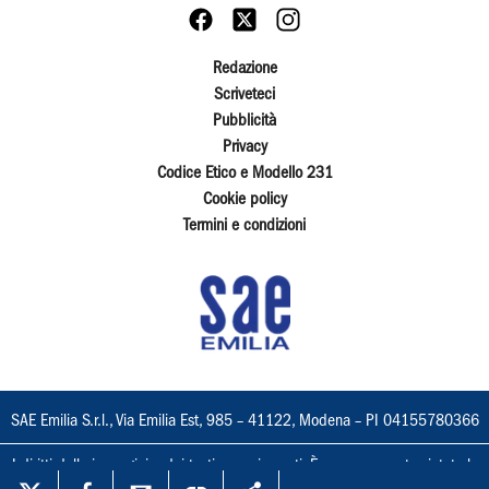
Redazione
Scriveteci
Pubblicità
Privacy
Codice Etico e Modello 231
Cookie policy
Termini e condizioni
SAE Emilia S.r.l., Via Emilia Est, 985 – 41122, Modena – PI 04155780366
I diritti delle immagini e dei testi sono riservati. È espressamente vietata la