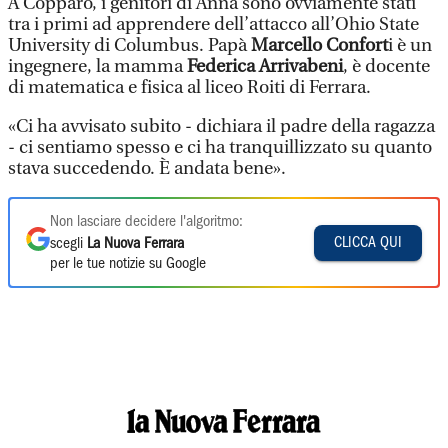
A Copparo, i genitori di Anna sono ovviamente stati
tra i primi ad apprendere dell’attacco all’Ohio State
University di Columbus. Papà
Marcello Confort
i è un
ingegnere, la mamma
Federica Arrivabeni
, è docente
di matematica e fisica al liceo Roiti di Ferrara.
«Ci ha avvisato subito - dichiara il padre della ragazza
- ci sentiamo spesso e ci ha tranquillizzato su quanto
stava succedendo. È andata bene».
Non lasciare decidere l'algoritmo:
CLICCA QUI
scegli
La Nuova Ferrara
per le tue notizie su Google