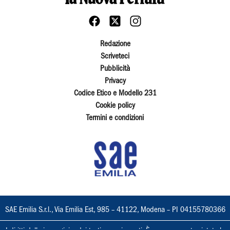
Redazione
Scriveteci
Pubblicità
Privacy
Codice Etico e Modello 231
Cookie policy
Termini e condizioni
SAE Emilia S.r.l., Via Emilia Est, 985 – 41122, Modena – PI 04155780366