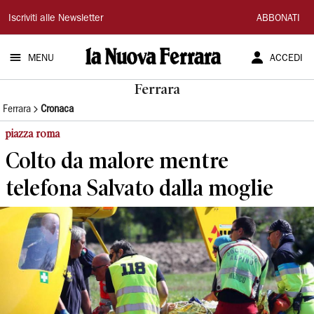
La
Iscriviti alle Newsletter
ABBONATI
Nuova
MENU
ACCEDI
Ferrara
Ferrara
Ferrara
Cronaca
piazza roma
Colto da malore mentre
telefona Salvato dalla moglie