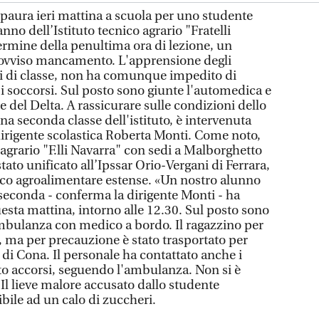
ura ieri mattina a scuola per uno studente
nno dell’Istituto tecnico agrario "Fratelli
termine della penultima ora di lezione, un
ovviso mancamento. L'apprensione degli
i di classe, non ha comunque impedito di
 soccorsi. Sul posto sono giunte l'automedica e
del Delta. A rassicurare sulle condizioni dello
a seconda classe dell'istituto, è intervenuta
irigente scolastica Roberta Monti. Come noto,
 agrario "F.lli Navarra" con sedi a Malborghetto
stato unificato all’Ipssar Orio-Vergani di Ferrara,
tico agroalimentare estense. «Un nostro alunno
seconda - conferma la dirigente Monti - ha
ta mattina, intorno alle 12.30. Sul posto sono
mbulanza con medico a bordo. Il ragazzino per
o, ma per precauzione è stato trasportato per
di Cona. Il personale ha contattato anche i
ito accorsi, seguendo l'ambulanza. Non si è
. Il lieve malore accusato dallo studente
bile ad un calo di zuccheri.