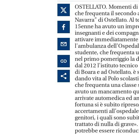
OSTELLATO. Momenti di pa
che frequenta il secondo a
Navarra" di Ostellato. Al 
15enne ha avuto un impr
insegnanti e dei compagn
attivare immediatamente i
l'ambulanza dell'Ospedale 
studente, che frequenta un
nel primo pomeriggio la d
dal 2012 l'istituto tecnico
di Boara e ad Ostellato, è 
dando vita al Polo scolas
che frequenta una classe 
avuto un mancamento ques
arrivate automedica ed a
fortuna si è subito ripres
accertamenti all’ospedale 
genitori, i quali sono sub
trattato di nulla di grave»
potrebbe essere riconduci