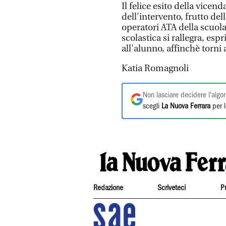
Il felice esito della vicen
dell'intervento, frutto del
operatori ATA della scuola 
scolastica si rallegra, es
all'alunno, affinchè torni 
Katia Romagnoli
Non lasciare decidere l'algor
scegli
La Nuova Ferrara
per l
Redazione
Scriveteci
P