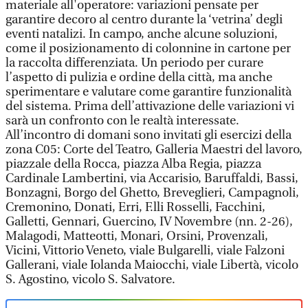
materiale all'operatore: variazioni pensate per
garantire decoro al centro durante la ‘vetrina’ degli
eventi natalizi. In campo, anche alcune soluzioni,
come il posizionamento di colonnine in cartone per
la raccolta differenziata. Un periodo per curare
l’aspetto di pulizia e ordine della città, ma anche
sperimentare e valutare come garantire funzionalità
del sistema. Prima dell’attivazione delle variazioni vi
sarà un confronto con le realtà interessate.
All’incontro di domani sono invitati gli esercizi della
zona C05: Corte del Teatro, Galleria Maestri del lavoro,
piazzale della Rocca, piazza Alba Regia, piazza
Cardinale Lambertini, via Accarisio, Baruffaldi, Bassi,
Bonzagni, Borgo del Ghetto, Breveglieri, Campagnoli,
Cremonino, Donati, Erri, F.lli Rosselli, Facchini,
Galletti, Gennari, Guercino, IV Novembre (nn. 2-26),
Malagodi, Matteotti, Monari, Orsini, Provenzali,
Vicini, Vittorio Veneto, viale Bulgarelli, viale Falzoni
Gallerani, viale Iolanda Maiocchi, viale Libertà, vicolo
S. Agostino, vicolo S. Salvatore.