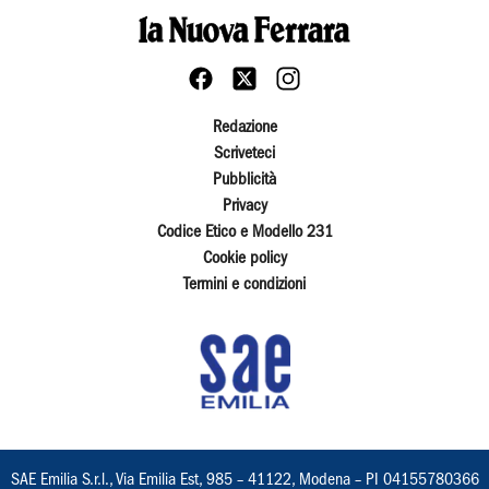
Redazione
Scriveteci
Pubblicità
Privacy
Codice Etico e Modello 231
Cookie policy
Termini e condizioni
SAE Emilia S.r.l., Via Emilia Est, 985 – 41122, Modena – PI 04155780366