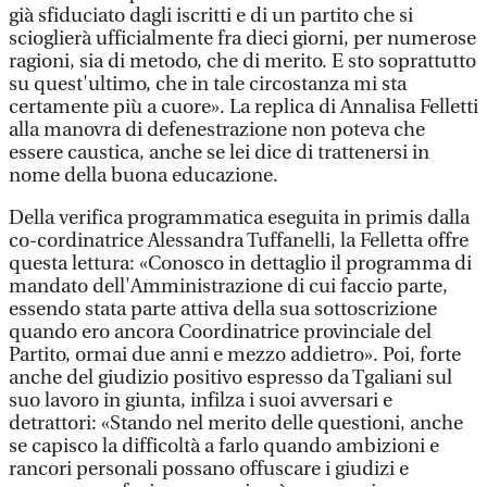
già sfiduciato dagli iscritti e di un partito che si
scioglierà ufficialmente fra dieci giorni, per numerose
ragioni, sia di metodo, che di merito. E sto soprattutto
su quest'ultimo, che in tale circostanza mi sta
certamente più a cuore». La replica di Annalisa Felletti
alla manovra di defenestrazione non poteva che
essere caustica, anche se lei dice di trattenersi in
nome della buona educazione.
Della verifica programmatica eseguita in primis dalla
co-cordinatrice Alessandra Tuffanelli, la Felletta offre
questa lettura: «Conosco in dettaglio il programma di
mandato dell'Amministrazione di cui faccio parte,
essendo stata parte attiva della sua sottoscrizione
quando ero ancora Coordinatrice provinciale del
Partito, ormai due anni e mezzo addietro». Poi, forte
anche del giudizio positivo espresso da Tgaliani sul
suo lavoro in giunta, infilza i suoi avversari e
detrattori: «Stando nel merito delle questioni, anche
se capisco la difficoltà a farlo quando ambizioni e
rancori personali possano offuscare i giudizi e