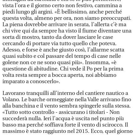
vista l’ora e il giorno certo non festivo, cammina a
piedi lungo gli argini. «È bellissimo, anche perché
questa volta, almeno per ora, non siamo preoccupati.
La piena dovrebbe arrivare in serata, l’allerta c’è ma
chi vive qui da sempre ha visto il fiume diventare una
sorta di mostro, tanto da dover lasciare le case
cercando di portare via tutto quello che poteva.
Adesso, e forse è anche giusto così, l’allarme scatta
quasi subito e col passare del tempo di case nelle
golene non ce ne sono quasi più». Insomma, «è
questione di abitudine. Chi vede il Po per la prima
volta resta sempre a bocca aperta, noi abbiamo
imparato a conoscerlo».
Lavorano tranquilli all’interno del cantiere nautico a
Volano. Le barche ormeggiate nella Valle arrivano fino
alla banchina e il vento sembra spingerle sulla stessa.
«Tutto sotto controllo - assicurano i titolari - Non
succederà nulla. Ieri l’acqua è uscita nel punto più
basso ma perché soffiava forte il vento di scirocco. Il
massimo è stato raggiunto nel 2015. Ecco, quel giorno