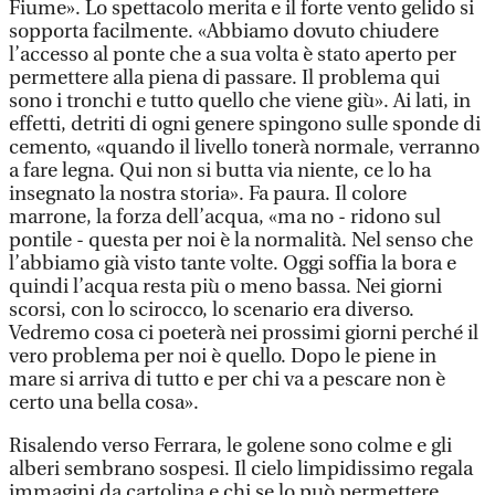
Fiume». Lo spettacolo merita e il forte vento gelido si
sopporta facilmente. «Abbiamo dovuto chiudere
l’accesso al ponte che a sua volta è stato aperto per
permettere alla piena di passare. Il problema qui
sono i tronchi e tutto quello che viene giù». Ai lati, in
effetti, detriti di ogni genere spingono sulle sponde di
cemento, «quando il livello tonerà normale, verranno
a fare legna. Qui non si butta via niente, ce lo ha
insegnato la nostra storia». Fa paura. Il colore
marrone, la forza dell’acqua, «ma no - ridono sul
pontile - questa per noi è la normalità. Nel senso che
l’abbiamo già visto tante volte. Oggi soffia la bora e
quindi l’acqua resta più o meno bassa. Nei giorni
scorsi, con lo scirocco, lo scenario era diverso.
Vedremo cosa ci poeterà nei prossimi giorni perché il
vero problema per noi è quello. Dopo le piene in
mare si arriva di tutto e per chi va a pescare non è
certo una bella cosa».
Risalendo verso Ferrara, le golene sono colme e gli
alberi sembrano sospesi. Il cielo limpidissimo regala
immagini da cartolina e chi se lo può permettere,