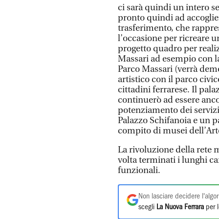
ci sarà quindi un intero 
pronto quindi ad accoglie
trasferimento, che rappres
l’occasione per ricreare u
progetto quadro per reali
Massari ad esempio con la
Parco Massari (verrà demol
artistico con il parco civi
cittadini ferrarese. Il pal
continuerò ad essere ancor
potenziamento dei servizi. 
Palazzo Schifanoia e un p
compito di musei dell’Art
La rivoluzione della rete
volta terminati i lunghi ca
funzionali.
Non lasciare decidere l'algor
scegli
La Nuova Ferrara
per l