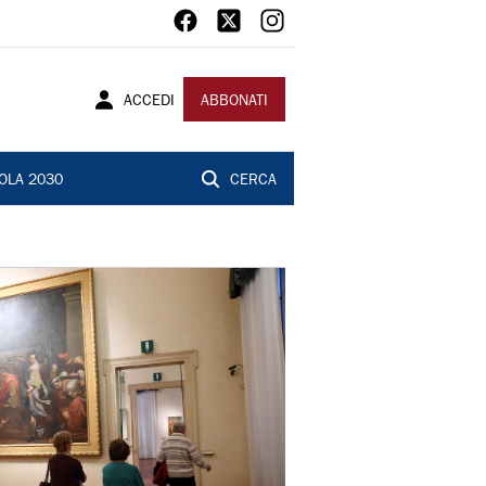
ACCEDI
ABBONATI
OLA 2030
CERCA