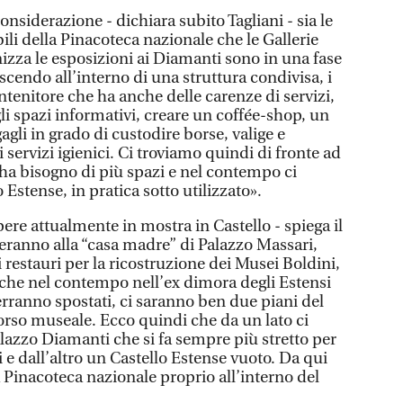
onsiderazione - dichiara subito Tagliani - sia le
ili della Pinacoteca nazionale che le Gallerie
zza le esposizioni ai Diamanti sono in una fase
cendo all’interno di una struttura condivisa, i
enitore che ha anche delle carenze di servizi,
i spazi informativi, creare un coffée-shop, un
agli in grado di custodire borse, valige e
 i servizi igienici. Ci troviamo quindi di fronte ad
a bisogno di più spazi e nel contempo ci
Estense, in pratica sotto utilizzato».
pere attualmente in mostra in Castello - spiega il
neranno alla “casa madre” di Palazzo Massari,
restauri per la ricostruzione dei Musei Boldini,
e che nel contempo nell’ex dimora degli Estensi
verranno spostati, ci saranno ben due piani del
corso museale. Ecco quindi che da un lato ci
lazzo Diamanti che si fa sempre più stretto per
 e dall’altro un Castello Estense vuoto. Da qui
la Pinacoteca nazionale proprio all’interno del