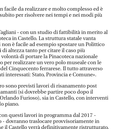
acile da realizzare e molto complesso ed è
i subito per risolvere nei tempi e nei modi più
agliani - con un studio di fattibilità in merito al
teca in Castello. La struttura statale vanta
 non è facile ad esempio spostare un Polittico
 di altezza tanto per citare il caso più
la volontà di portare la Pinacoteca nazionale
lo per realizzare un vero polo museale con le
el Cinquecento ferrarese. Il tutto attraverso
ti interessati: Stato, Provincia e Comune».
tro sono previsti lavori di risanamento post
iamanti (si dovrebbe partire poco dopo il
Orlando Furioso), sia in Castello, con interventi
do piano.
a con questi lavori in programma dal 2017 -
o - dovranno traslocare provvisoriamente in
e il Castello verrà definitivamente ristrutturato,