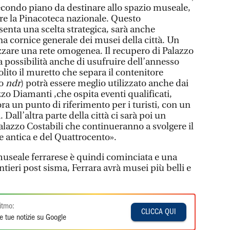
secondo piano da destinare allo spazio museale,
re la Pinacoteca nazionale. Questo
enta una scelta strategica, sarà anche
na cornice generale dei musei della città. Un
zzare una rete omogenea. Il recupero di Palazzo
 possibilità anche di usufruire dell’annesso
ito il muretto che separa il contenitore
co
ndr
) potrà essere meglio utilizzato anche dai
azzo Diamanti ,che ospita eventi qualificati,
a un punto di riferimento per i turisti, con un
Dall’altra parte della città ci sarà poi un
alazzo Costabili che continueranno a svolgere il
e antica e del Quattrocento».
 museale ferrarese è quindi cominciata e una
ntieri post sisma, Ferrara avrà musei più belli e
itmo:
CLICCA QUI
e tue notizie su Google