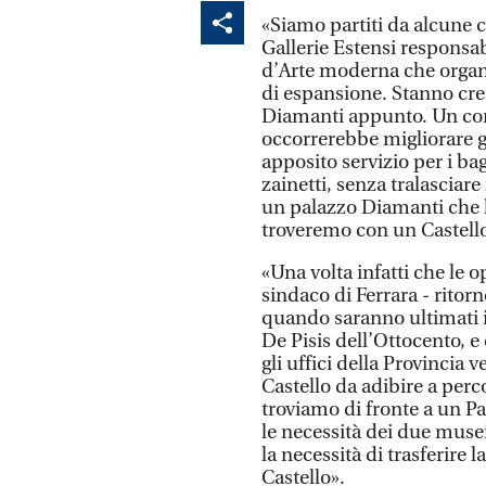
«Siamo partiti da alcune c
Gallerie Estensi responsab
d’Arte moderna che organi
di espansione. Stanno cres
Diamanti appunto. Un cont
occorrerebbe migliorare gl
apposito servizio per i bag
zainetti, senza tralasciare
un palazzo Diamanti che h
troveremo con un Castello 
«Una volta infatti che le o
sindaco di Ferrara - ritor
quando saranno ultimati i 
De Pisis dell’Ottocento, 
gli uffici della Provincia 
Castello da adibire a per
troviamo di fronte a un Pa
le necessità dei due musei
la necessità di trasferire 
Castello».