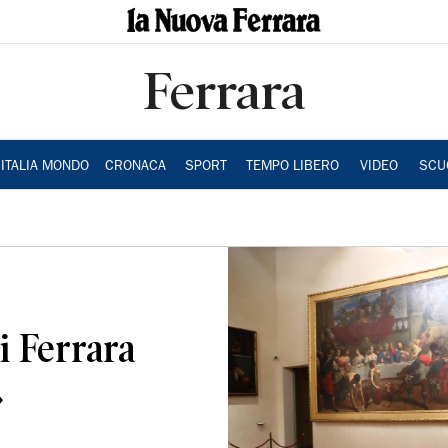
Ferrara
ITALIA MONDO
CRONACA
SPORT
TEMPO LIBERO
VIDEO
SCU
i Ferrara
»