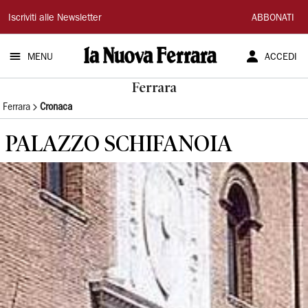
La
Iscriviti alle Newsletter
ABBONATI
Nuova
MENU
ACCEDI
Ferrara
Ferrara
Ferrara
Cronaca
PALAZZO SCHIFANOIA