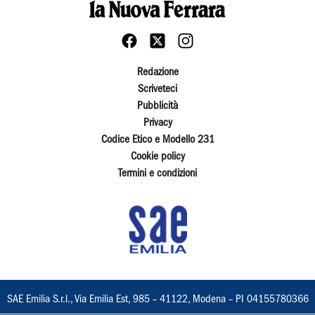
Redazione
Scriveteci
Pubblicità
Privacy
Codice Etico e Modello 231
Cookie policy
Termini e condizioni
SAE Emilia S.r.l., Via Emilia Est, 985 – 41122, Modena – PI 04155780366