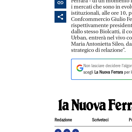
Ferrara - di un momento 
i mercati che sono in evo
istituzionali, alle ore 10,
Confcommercio Giulio Fell
rispettivamente president
dallo stesso Biolcatti, il
Urban, entrerà nel vivo co
Maria Antonietta Sileo, da
strategico di relazione”.
Non lasciare decidere l'algor
scegli
La Nuova Ferrara
per l
Redazione
Scriveteci
P