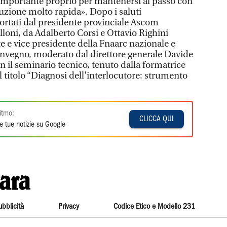
importante proprio per mantenersi al passo con
luzione molto rapida». Dopo i saluti
 portati dal presidente provinciale Ascom
oni, da Adalberto Corsi e Ottavio Righini
e e vice presidente della Fnaarc nazionale e
 convegno, moderato dal direttore generale Davide
n il seminario tecnico, tenuto dalla formatrice
l titolo “Diagnosi dell'interlocutore: strumento
itmo:
CLICCA QUI
e tue notizie su Google
ubblicità
Privacy
Codice Etico e Modello 231