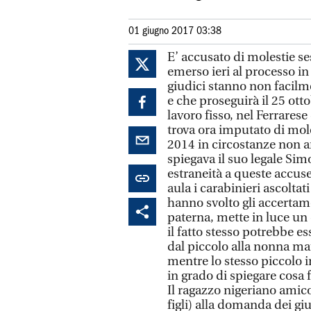
01 giugno 2017 03:38
E’ accusato di molestie s
emerso ieri al processo in
giudici stanno non facilme
e che proseguirà il 25 ott
lavoro fisso, nel Ferrares
trova ora imputato di mole
2014 in circostanze non an
spiegava il suo legale Sim
estraneità a queste accus
aula i carabinieri ascolta
hanno svolto gli accertam
paterna, mette in luce un
il fatto stesso potrebbe es
dal piccolo alla nonna mat
mentre lo stesso piccolo i
in grado di spiegare cosa 
Il ragazzo nigeriano amico
figli) alla domanda dei gi