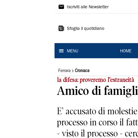
La
Iscriviti alle Newsletter
Nuova
Ferrara
Sfoglia il quotidiano
MENU
HOME
Ferrara
Cronaca
la difesa: proveremo l’estraneità
Amico di famigli
E’ accusato di molesti
processo in corso il fa
- visto il processo - cer