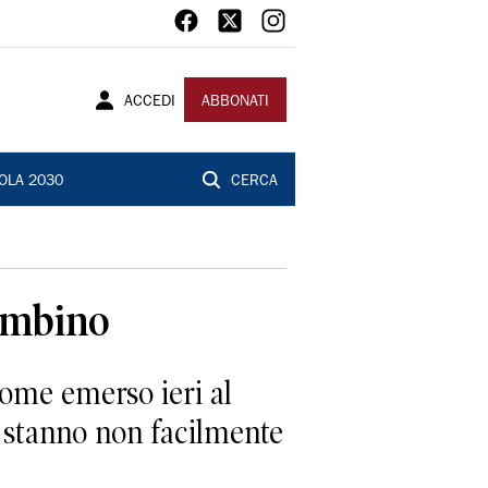
ACCEDI
ABBONATI
OLA 2030
CERCA
bambino
come emerso ieri al
ci stanno non facilmente