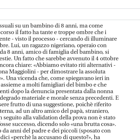
essuali su un bambino di 8 anni, ma come
 corso il fatto ha tante e troppe ombre che i
nte - visto il processo - cercando di illuminare
obre. Lui, un ragazzo nigeriano, operaio con
e da 8 anni, amico di famiglia del bambino, si
stie. Un fatto che sarebbe avvenuto il 4 ottobre
cora chiare: «Abbiamo evitato riti alternativi -
ona Maggiolini - per dimostrare la assoluta
e». Una vicenda che, come spiegavano ieri in
ti assieme a molti famigliari del bimbo e che
enti dopo la denuncia presentata dalla nonna
 degrado materiale e morale senza precedenti. E
sere frutto di una suggestione, poichè riferito
erna, ad un altro amico del papà, straniero,
n seguito alla validation della prova non è stato
fosse successo, dicendo solo «una brutta cosa».
 da anni del padre e dei piccoli (sposato con
udici «perchè la accusano di questo?», ha