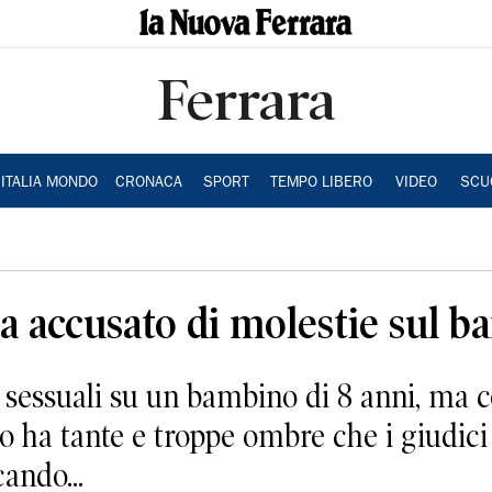
Ferrara
ITALIA MONDO
CRONACA
SPORT
TEMPO LIBERO
VIDEO
SCU
a accusato di molestie sul 
e sessuali su un bambino di 8 anni, ma 
tto ha tante e troppe ombre che i giudi
cando...