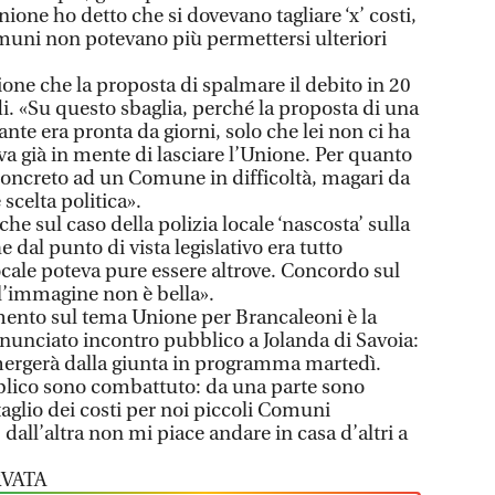
nione ho detto che si dovevano tagliare ‘x’ costi,
omuni non potevano più permettersi ulteriori
one che la proposta di spalmare il debito in 20
di. «Su questo sbaglia, perché la proposta di una
te era pronta da giorni, solo che lei non ci ha
va già in mente di lasciare l’Unione. Per quanto
concreto ad un Comune in difficoltà, magari da
 scelta politica».
he sul caso della polizia locale ‘nascosta’ sulla
 dal punto di vista legislativo era tutto
 locale poteva pure essere altrove. Concordo sul
l’immagine non è bella».
ento sul tema Unione per Brancaleoni è la
annunciato incontro pubblico a Jolanda di Savoia:
ergerà dalla giunta in programma martedì.
blico sono combattuto: da una parte sono
taglio dei costi per noi piccoli Comuni
 dall’altra non mi piace andare in casa d’altri a
VATA