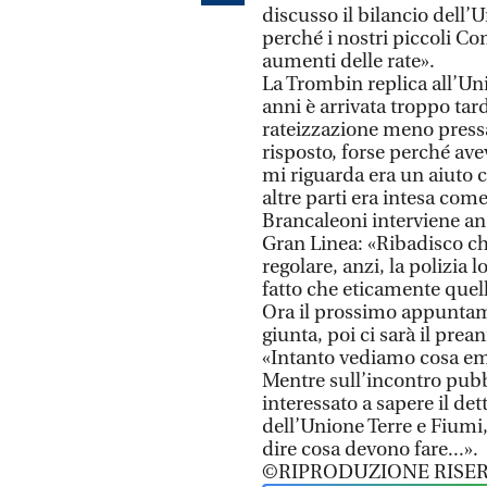
discusso il bilancio dell’U
perché i nostri piccoli C
aumenti delle rate».
La Trombin replica all’Uni
anni è arrivata troppo tar
rateizzazione meno pressan
risposto, forse perché ave
mi riguarda era un aiuto 
altre parti era intesa come
Brancaleoni interviene anc
Gran Linea: «Ribadisco che
regolare, anzi, la polizia
fatto che eticamente quel
Ora il prossimo appuntam
giunta, poi ci sarà il pre
«Intanto vediamo cosa em
Mentre sull’incontro pub
interessato a sapere il det
dell’Unione Terre e Fiumi,
dire cosa devono fare...».
©RIPRODUZIONE RISER