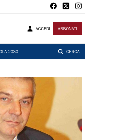
ACCEDI
ABBONATI
OLA 2030
CERCA