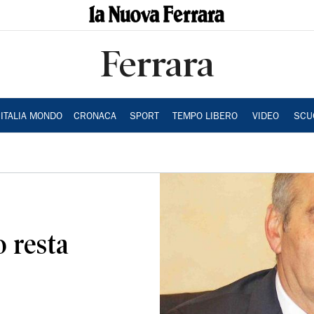
Ferrara
ITALIA MONDO
CRONACA
SPORT
TEMPO LIBERO
VIDEO
SCU
o resta