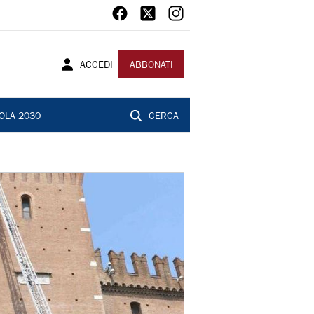
ACCEDI
ABBONATI
OLA 2030
CERCA