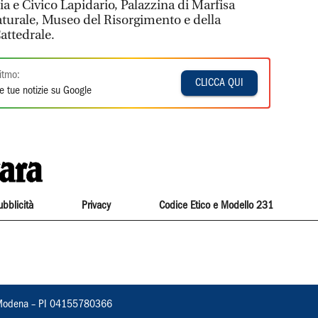
a e Civico Lapidario, Palazzina di Marfisa
aturale, Museo del Risorgimento e della
attedrale.
itmo:
CLICCA QUI
e tue notizie su Google
ubblicità
Privacy
Codice Etico e Modello 231
22, Modena – PI 04155780366