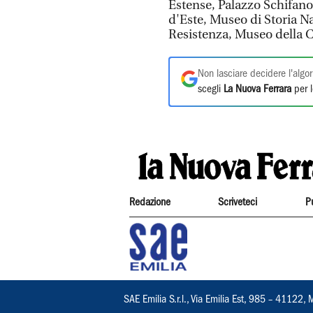
Estense, Palazzo Schifanoi
d'Este, Museo di Storia N
Resistenza, Museo della C
Non lasciare decidere l'algor
scegli
La Nuova Ferrara
per l
Redazione
Scriveteci
P
SAE Emilia S.r.l., Via Emilia Est, 985 – 411