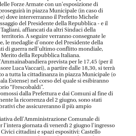
 delle Forze Armate con un'esposizione di
roseguirà in piazza Municipale (in caso di
e) dove interverranno il Prefetto Michele
essaggio del Presidente della Repubblica - e il
Tagliani, affiancati da altri Sindaci della
l territorio. A seguire verranno consegnate le
e, le medaglie d'onore del Presidente della
ti di guerra nell'ultimo conflitto mondiale,
 Merito della Repubblica Italiana.
Ammainabandiera prevista per le 17,45 (per il
ore Luca Vaccari), a partire dalle 18,30, si terrà
o a tutta la cittadinanza in piazza Municipale (o
ala Estense) nel corso del quale si esibiranno
orio “Frescobaldi”.
omossi dalla Prefettura e dai Comuni al fine di
e la ricorrenza del 2 giugno, sono stati
rativi che assicureranno il più ampio
niziativa dell'Amministrazione Comunale di
 l'intera giornata di venerdì 2 giugno l'ingresso
Civici cittadini e spazi espositivi: Castello