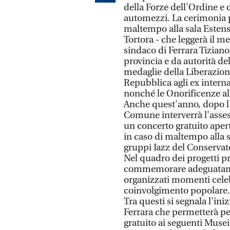
della Forze dell'Ordine e
automezzi. La cerimonia p
maltempo alla sala Estens
Tortora - che leggerà il m
sindaco di Ferrara Tiziano 
provincia e da autorità de
medaglie della Liberazion
Repubblica agli ex interna
nonché le Onorificenze al
Anche quest'anno, dopo l'
Comune interverrà l'assess
un concerto gratuito apert
in caso di maltempo alla s
gruppi Jazz del Conservat
Nel quadro dei progetti pr
commemorare adeguatament
organizzati momenti celeb
coinvolgimento popolare.
Tra questi si segnala l'i
Ferrara che permetterà per
gratuito ai seguenti Musei 