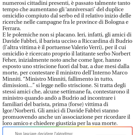
numerosi cittadini presenti, è passato talmente tanto
tempo che aumentano gli ‘anniversari’ del duplice
omicidio compiuto dal serbo ed il relativo inizio delle
ricerche nelle campagne fra le province di Bologna e
Ferrara.
E le polemiche non si placano. Ieri, infatti, gli amici di
Davide Fabbri, il barista ucciso a Riccardina di Budrio
(l’altra vittima è il portuense Valerio Verri), per il cui
omicidio è ricercato proprio il latitante serbo Norbert
Feher, inizialmente noto anche come Igor, hanno
esposto uno striscione fuori dal bar, a due mesi dalla
morte, per contestare il ministro dell’Interno Marco
Minniti. “Ministro Minniti, fallimento in tutto,
dimissionì...” si legge nello striscione. Si tratta degli
stessi amici che, alcune settimane fa, contestarono il
ministro quando andò a Budrio ad incontrare i
familiari del barista, prima (forse) vittima di
Igor/Norberti. Gli amici di Davide Fabbri stanno
promuovendo anche un'associazione per ricordare il
loro amico e chiedere giustizia per la sua morte.
Non lasciare decidere l'algoritmo: