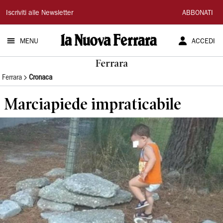
La
Iscriviti alle Newsletter
ABBONATI
Nuova
MENU
ACCEDI
Ferrara
Ferrara
Ferrara
Cronaca
Marciapiede impraticabile