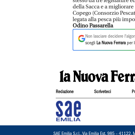
stesso da tre legislature 
della Sacca e a migliorare
Copego (Consorzio Pescator
legata alla pesca più impo
Odino Passarella
Non lasciare decidere l'algor
scegli
La Nuova Ferrara
per l
Redazione
Scriveteci
P
SAE Emilia S.r.l., Via Emilia Est, 985 – 411