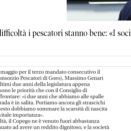
fficoltà i pescatori stanno bene: «I soci
maggio per il terzo mandato consecutivo il
onsorzio Pescatori di Goro), Massimo Genari
ultimi due anni della legislatura appena
ono le priorità che con il Consiglio di
rontare: «i due anni che abbiamo alle spalle
trada è in salita. Portiamo ancora gli strascichi
uesto dobbiamo sommare la scarsità di nascita
vitale importanza».
ltà, il Copego ne è venuto fuori abbastanza
uato ad avere un reddito dignitoso, e la società