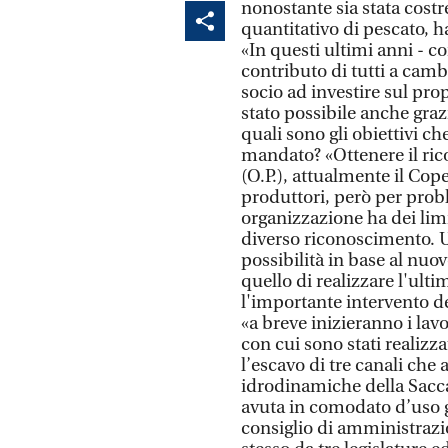
nonostante sia stata costre
quantitativo di pescato, h
«In questi ultimi anni - co
contributo di tutti a camb
socio ad investire sul pro
stato possibile anche gra
quali sono gli obiettivi che
mandato? «Ottenere il ric
(O.P.), attualmente il Cop
produttori, però per probl
organizzazione ha dei lim
diverso riconoscimento. Un
possibilità in base al nu
quello di realizzare l'ulti
l'importante intervento de
«a breve inizieranno i lav
con cui sono stati realizza
l’escavo di tre canali che
idrodinamiche della Sacca,
avuta in comodato d’uso gr
consiglio di amministrazi