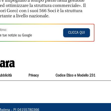
ed è impegnato a tempo pieno nella gestione
 ed ottimizzare la struttura commerciale». Il
i Goro) con i suoi 566 Soci è la struttura
rtante a livello nazionale.
itmo:
CLICCA QUI
e tue notizie su Google
ubblicità
Privacy
Codice Etico e Modello 231
22, Modena – PI 04155780366