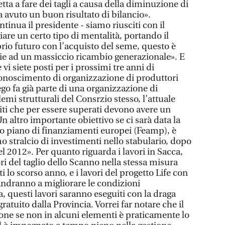
tta a fare dei tagli a causa della diminuzione di
a avuto un buon risultato di bilancio».
ntinua il presidente - siamo riusciti con il
iare un certo tipo di mentalità, portando il
prio futuro con l’acquisto del seme, questo è
zie ad un massiccio ricambio generazionale». E
 vi siete posti per i prossimi tre anni di
onoscimento di organizzazione di produttori
ego fa già parte di una organizzazione di
emi strutturali del Consrzio stesso, l’attuale
iti che per essere superati devono avere un
 altro importante obiettivo se ci sarà data la
ovo piano di finanziamenti europei (Feamp), è
mo stralcio di investimenti nello stabulario, dopo
l 2012». Per quanto riguarda i lavori in Sacca,
ori del taglio dello Scanno nella stessa misura
ti lo scorso anno, e i lavori del progetto Life con
 andranno a migliorare le condizioni
 questi lavori saranno eseguiti con la draga
atuito dalla Provincia. Vorrei far notare che il
one se non in alcuni elementi è praticamente lo