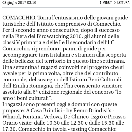
03 giugno 2017 03:16
1 MINUTI DI LETTURA
COMACCHIO. Torna l’entusiasmo delle giovani guide
turistiche dell’Istituto comprensivo di Comacchio.
Per il secondo anno consecutivo, dopo il successo
nella Fiera del Birdwatching 2016, gli alunni delle
classi V primaria e delle I e Il secondaria dell’I.C.
Comacchio, riprendono i panni di guide per
accompagnare turisti italiani e stranieri alla scoperta
delle bellezze del territorio in questo fine settimana.
Una settantina i ragazzi coinvolti nel progetto che si
avvale per la prima volta, oltre che del contributo
comunale, del sostegno dell'Istituto Beni Culturali
dell'Emilia Romagna, che l'ha consacrato vincitore
assoluto alla 6ª edizione regionale del concorso “lo
amo i beni culturali”.
I ragazzi sono presenti oggi e domani con queste
proposte: A Casa Brindisi - by Remo Brindisi's -
Wharol, Fontana, Vedova, De Chirico, Isgrò e Picasso.
Orario visite: dalle 10.30 alle 12.30 e dalle 15.30 alle
17.30. Comacchio in tavola - tasting Comacchio: