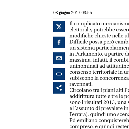
03 giugno 2017 03:55
Il complicato meccanismo 
elettorale, potrebbe esser
modifiche chieste nelle ul
Difficile possa però camb
un sistema particolarment
in Parlamento, a partire dal
massima, infatti, il combin
uninominali ad attitudine
consenso territoriale in u
subiscono la concorrenza 
ravennati.
Circolano tra i piani alti
addirittura tutte e tre le
sono i risultati 2013, una
e l’assunto di prevalere in
Ferrara), quindi uno scena
Pd emiliano conquisterebb
compreso, e quindi restere