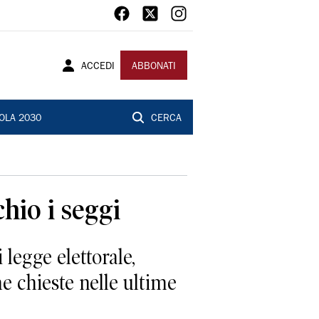
ACCEDI
ABBONATI
OLA 2030
CERCA
hio i seggi
legge elettorale,
e chieste nelle ultime