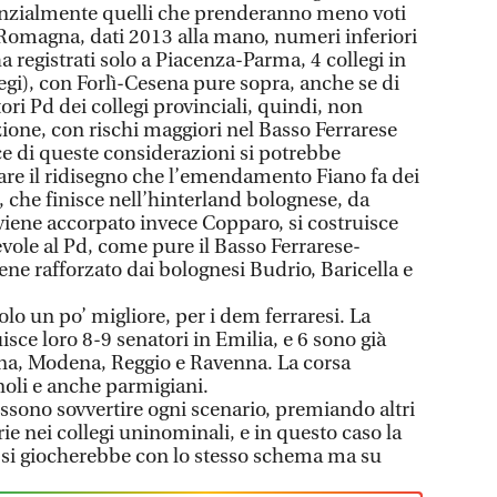
nzialmente quelli che prenderanno meno voti
 Romagna, dati 2013 alla mano, numeri inferiori
 ha registrati solo a Piacenza-Parma, 4 collegi in
llegi), con Forlì-Cesena pure sopra, anche se di
tori Pd dei collegi provinciali, quindi, non
ione, con rischi maggiori nel Basso Ferrarese
uce di queste considerazioni si potrebbe
re il ridisegno che l’emendamento Fiano fa dei
 che finisce nell’hinterland bolognese, da
 viene accorpato invece Copparo, si costruisce
evole al Pd, come pure il Basso Ferrarese-
ne rafforzato dai bolognesi Budrio, Baricella e
olo un po’ migliore, per i dem ferraresi. La
isce loro 8-9 senatori in Emilia, e 6 sono già
ogna, Modena, Reggio e Ravenna. La corsa
oli e anche parmigiani.
ssono sovvertire ogni scenario, premiando altri
orie nei collegi uninominali, e in questo caso la
e si giocherebbe con lo stesso schema ma su