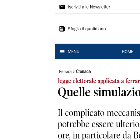
La
Iscriviti alle Newsletter
Nuova
Ferrara
Sfoglia il quotidiano
MENU
HOME
Ferrara
Cronaca
legge elettorale applicata a ferra
Quelle simulazio
Il complicato meccanism
potrebbe essere ulteri
ore, in particolare da B