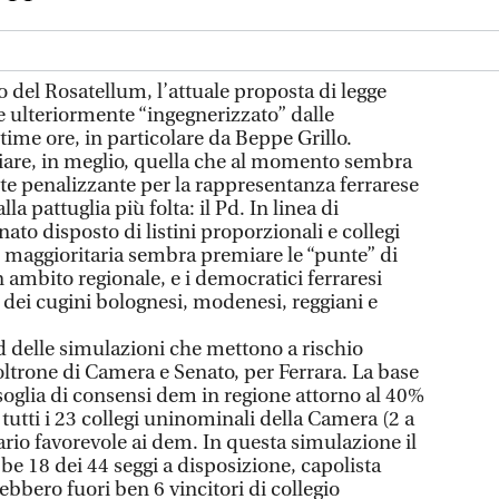
del Rosatellum, l’attuale proposta di legge
e ulteriormente “ingegnerizzato” dalle
time ore, in particolare da Beppe Grillo.
iare, in meglio, quella che al momento sembra
e penalizzante per la rappresentanza ferrarese
la pattuglia più folta: il Pd. In linea di
ato disposto di listini proporzionali e collegi
 maggioritaria sembra premiare le “punte” di
n ambito regionale, e i democratici ferraresi
dei cugini bolognesi, modenesi, reggiani e
 Pd delle simulazioni che mettono a rischio
 poltrone di Camera e Senato, per Ferrara. La base
 soglia di consensi dem in regione attorno al 40%
 tutti i 23 collegi uninominali della Camera (2 a
rio favorevole ai dem. In questa simulazione il
e 18 dei 44 seggi a disposizione, capolista
bbero fuori ben 6 vincitori di collegio