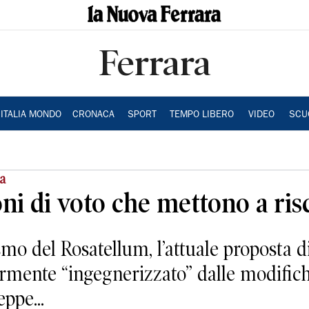
Ferrara
ITALIA MONDO
CRONACA
SPORT
TEMPO LIBERO
VIDEO
SCU
ra
ni di voto che mettono a risc
o del Rosatellum, l’attuale proposta di 
ormente “ingegnerizzato” dalle modifich
eppe...