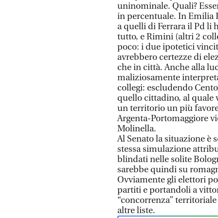
uninominale. Quali? Esse
in percentuale. In Emilia
a quelli di Ferrara il Pd li
tutto, e Rimini (altri 2 co
poco: i due ipotetici vinci
avrebbero certezze di elez
che in città. Anche alla l
maliziosamente interpreta
collegi: escludendo Cento,
quello cittadino, al quale
un territorio un più favor
Argenta-Portomaggiore vie
Molinella.
Al Senato la situazione è s
stessa simulazione attribu
blindati nelle solite Bol
sarebbe quindi su romagn
Ovviamente gli elettori po
partiti e portandoli a vitt
“concorrenza” territorial
altre liste.