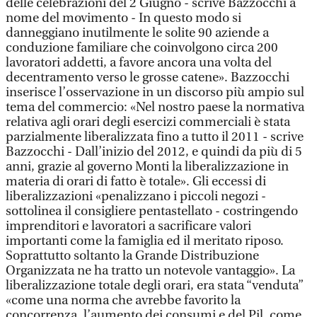
delle celebrazioni del 2 Giugno - scrive Bazzocchi a
nome del movimento - In questo modo si
danneggiano inutilmente le solite 90 aziende a
conduzione familiare che coinvolgono circa 200
lavoratori addetti, a favore ancora una volta del
decentramento verso le grosse catene». Bazzocchi
inserisce l’osservazione in un discorso più ampio sul
tema del commercio: «Nel nostro paese la normativa
relativa agli orari degli esercizi commerciali è stata
parzialmente liberalizzata fino a tutto il 2011 - scrive
Bazzocchi - Dall’inizio del 2012, e quindi da più di 5
anni, grazie al governo Monti la liberalizzazione in
materia di orari di fatto è totale». Gli eccessi di
liberalizzazioni «penalizzano i piccoli negozi -
sottolinea il consigliere pentastellato - costringendo
imprenditori e lavoratori a sacrificare valori
importanti come la famiglia ed il meritato riposo.
Soprattutto soltanto la Grande Distribuzione
Organizzata ne ha tratto un notevole vantaggio». La
liberalizzazione totale degli orari, era stata “venduta”
«come una norma che avrebbe favorito la
concorrenza, l’aumento dei consumi e del Pil, come