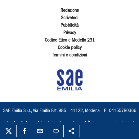
Redazione
Scriveteci
Pubblicità
Privacy
Codice Etico e Modello 231
Cookie policy
Termini e condizioni
SAE Emilia S.r.l., Via Emilia Est, 985 – 41122, Modena – PI 04155780366
I diritti delle immagini e dei testi sono riservati. È espressamente vietata la
loro riproduzione con qualsiasi mezzo e l'adattamento totale o parziale.