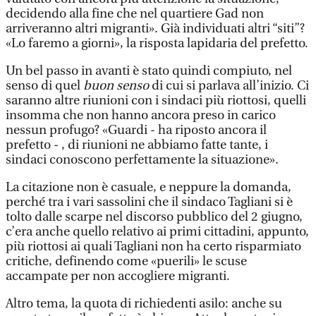
decidendo alla fine che nel quartiere Gad non
arriveranno altri migranti». Già individuati altri “siti”?
«Lo faremo a giorni», la risposta lapidaria del prefetto.
Un bel passo in avanti è stato quindi compiuto, nel
senso di quel
buon senso
di cui si parlava all’inizio. Ci
saranno altre riunioni con i sindaci più riottosi, quelli
insomma che non hanno ancora preso in carico
nessun profugo? «Guardi - ha riposto ancora il
prefetto - , di riunioni ne abbiamo fatte tante, i
sindaci conoscono perfettamente la situazione».
La citazione non è casuale, e neppure la domanda,
perché tra i vari sassolini che il sindaco Tagliani si è
tolto dalle scarpe nel discorso pubblico del 2 giugno,
c’era anche quello relativo ai primi cittadini, appunto,
più riottosi ai quali Tagliani non ha certo risparmiato
critiche, definendo come «puerili» le scuse
accampate per non accogliere migranti.
Altro tema, la quota di richiedenti asilo: anche su