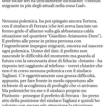
sede locale ieri ha ufficialmente dichiarato: «Nessun
migrante in più degli attuali nella zona Gad».
Nessuna polemica, ha poi spiegato ancora Tortora,
con il sindaco di Ferrara (che ieri aveva lanciato un
fermo grido d’allarme sulla già abbastanza calda
situazione nel quartiere “Giardino-Arianuova-Doro”).
Il prefetto alle prese in prima persona con
l’ingombrante impegno migranti, smorza sul nascere
ogni polemica. Uomo del
fare
, il prefetto non
nasconde le difficoltà del momento ma guarda al
futuro con la necessaria dose di fiducia: «Intanto - ha
risposto ieri raggiunto al telefono - vorrei chiarire che
non è in corso nessuna polemica con il sindaco
Tagliani. C’è oggettivamente una grossa difficoltà,
appunto, per fare fronte in modo opportuno alle
richieste di accoglienza di profughi che ci arrivano.
Ma polemiche tra me e il sindaco proprio no.
Piuttosto - prosegue il prefetto di Ferrara - ho preso
atto della posizione del sindaco Tagliani e quindi ho
valutato con ancora più attenzione la situazione,