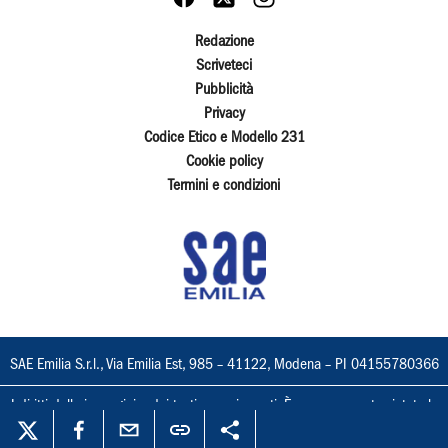
Redazione
Scriveteci
Pubblicità
Privacy
Codice Etico e Modello 231
Cookie policy
Termini e condizioni
SAE Emilia S.r.l., Via Emilia Est, 985 – 41122, Modena – PI 04155780366
I diritti delle immagini e dei testi sono riservati. È espressamente vietata la
loro riproduzione con qualsiasi mezzo e l'adattamento totale o parziale.