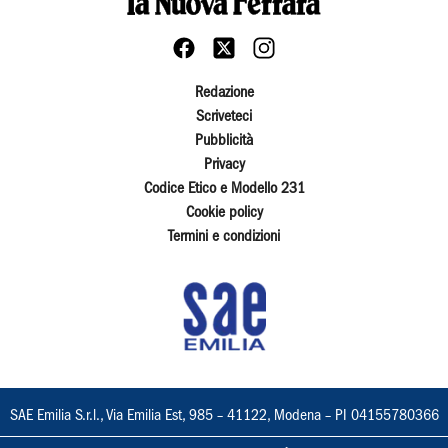
Redazione
Scriveteci
Pubblicità
Privacy
Codice Etico e Modello 231
Cookie policy
Termini e condizioni
SAE Emilia S.r.l., Via Emilia Est, 985 – 41122, Modena – PI 04155780366