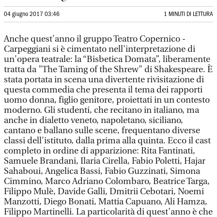
04 giugno 2017 03:46
1 MINUTI DI LETTURA
Anche quest'anno il gruppo Teatro Copernico -
Carpeggiani si è cimentato nell'interpretazione di
un'opera teatrale: la “Bisbetica Domata”, liberamente
tratta da "The Taming of the Shrew" di Shakespeare. È
stata portata in scena una divertente rivisitazione di
questa commedia che presenta il tema dei rapporti
uomo donna, figlio genitore, proiettati in un contesto
moderno. Gli studenti, che recitano in italiano, ma
anche in dialetto veneto, napoletano, siciliano,
cantano e ballano sulle scene, frequentano diverse
classi dell'istituto, dalla prima alla quinta. Ecco il cast
completo in ordine di apparizione: Rita Fantinati,
Samuele Brandani, Ilaria Cirella, Fabio Poletti, Hajar
Sahaboui, Angelica Bassi, Fabio Guzzinati, Simona
Cimmino, Marco Adriano Colombaro, Beatrice Targa,
Filippo Mulè, Davide Galli, Dmitrii Cebotari, Noemi
Manzotti, Diego Bonati, Mattia Capuano, Ali Hamza,
Filippo Martinelli. La particolarità di quest’anno è che