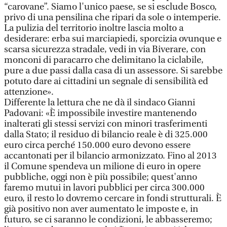
“carovane”. Siamo l'unico paese, se si esclude Bosco,
privo di una pensilina che ripari da sole o intemperie.
La pulizia del territorio inoltre lascia molto a
desiderare: erba sui marciapiedi, sporcizia ovunque e
scarsa sicurezza stradale, vedi in via Biverare, con
monconi di paracarro che delimitano la ciclabile,
pure a due passi dalla casa di un assessore. Si sarebbe
potuto dare ai cittadini un segnale di sensibilità ed
attenzione».
Differente la lettura che ne dà il sindaco Gianni
Padovani: «È impossibile investire mantenendo
inalterati gli stessi servizi con minori trasferimenti
dalla Stato; il residuo di bilancio reale è di 325.000
euro circa perché 150.000 euro devono essere
accantonati per il bilancio armonizzato. Fino al 2013
il Comune spendeva un milione di euro in opere
pubbliche, oggi non è più possibile; quest'anno
faremo mutui in lavori pubblici per circa 300.000
euro, il resto lo dovremo cercare in fondi strutturali. È
già positivo non aver aumentato le imposte e, in
futuro, se ci saranno le condizioni, le abbasseremo;