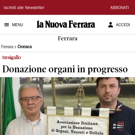
La
Iscriviti alle Newsletter
ABBONATI
Nuova
MENU
ACCEDI
Ferrara
Ferrara
Ferrara
Cronaca
tresigallo
Donazione organi in progresso