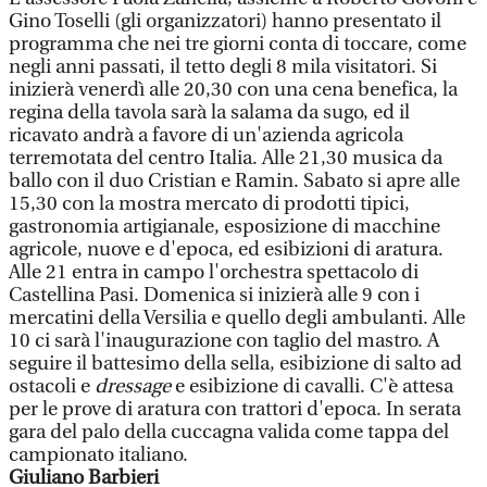
Gino Toselli (gli organizzatori) hanno presentato il
programma che nei tre giorni conta di toccare, come
negli anni passati, il tetto degli 8 mila visitatori. Si
inizierà venerdì alle 20,30 con una cena benefica, la
regina della tavola sarà la salama da sugo, ed il
ricavato andrà a favore di un'azienda agricola
terremotata del centro Italia. Alle 21,30 musica da
ballo con il duo Cristian e Ramin. Sabato si apre alle
15,30 con la mostra mercato di prodotti tipici,
gastronomia artigianale, esposizione di macchine
agricole, nuove e d'epoca, ed esibizioni di aratura.
Alle 21 entra in campo l'orchestra spettacolo di
Castellina Pasi. Domenica si inizierà alle 9 con i
mercatini della Versilia e quello degli ambulanti. Alle
10 ci sarà l'inaugurazione con taglio del mastro. A
seguire il battesimo della sella, esibizione di salto ad
ostacoli e
dressage
e esibizione di cavalli. C'è attesa
per le prove di aratura con trattori d'epoca. In serata
gara del palo della cuccagna valida come tappa del
campionato italiano.
Giuliano Barbieri