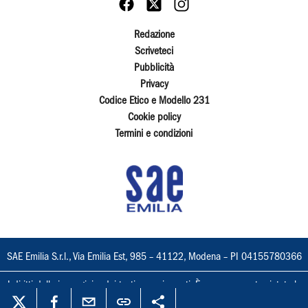
Redazione
Scriveteci
Pubblicità
Privacy
Codice Etico e Modello 231
Cookie policy
Termini e condizioni
SAE Emilia S.r.l., Via Emilia Est, 985 – 41122, Modena – PI 04155780366
I diritti delle immagini e dei testi sono riservati. È espressamente vietata la
loro riproduzione con qualsiasi mezzo e l'adattamento totale o parziale.