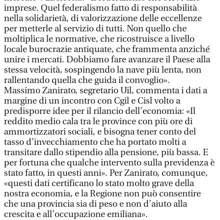
imprese. Quel federalismo fatto di responsabilità
nella solidarietà, di valorizzazione delle eccellenze
per metterle al servizio di tutti. Non quello che
moltiplica le normative, che ricostruisce a livello
locale burocrazie antiquate, che frammenta anziché
unire i mercati. Dobbiamo fare avanzare il Paese alla
stessa velocità, sospingendo la nave più lenta, non
rallentando quella che guida il convoglio».
Massimo Zanirato, segretario Uil, commenta i dati a
margine di un incontro con Cgil e Cisl volto a
predisporre idee per il rilancio dell’economia: «Il
reddito medio cala tra le province con più ore di
ammortizzatori sociali, e bisogna tener conto del
tasso d’invecchiamento che ha portato molti a
transitare dallo stipendio alla pensione, più bassa. E
per fortuna che qualche intervento sulla previdenza è
stato fatto, in questi anni». Per Zanirato, comunque,
«questi dati certificano lo stato molto grave della
nostra economia, e la Regione non può consentire
che una provincia sia di peso e non d’aiuto alla
crescita e all’occupazione emiliana».