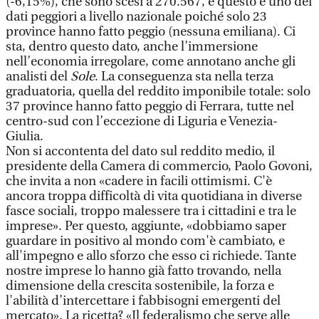
(-6,15%), che sono scesi a 270.567, e questo è uno dei
dati peggiori a livello nazionale poiché solo 23
province hanno fatto peggio (nessuna emiliana). Ci
sta, dentro questo dato, anche l’immersione
nell’economia irregolare, come annotano anche gli
analisti del
Sole
. La conseguenza sta nella terza
graduatoria, quella del reddito imponibile totale: solo
37 province hanno fatto peggio di Ferrara, tutte nel
centro-sud con l’eccezione di Liguria e Venezia-
Giulia.
Non si accontenta del dato sul reddito medio, il
presidente della Camera di commercio, Paolo Govoni,
che invita a non «cadere in facili ottimismi. C'è
ancora troppa difficoltà di vita quotidiana in diverse
fasce sociali, troppo malessere tra i cittadini e tra le
imprese». Per questo, aggiunte, «dobbiamo saper
guardare in positivo al mondo com'è cambiato, e
all'impegno e allo sforzo che esso ci richiede. Tante
nostre imprese lo hanno già fatto trovando, nella
dimensione della crescita sostenibile, la forza e
l'abilità d’intercettare i fabbisogni emergenti del
mercato». La ricetta? «Il federalismo che serve alle