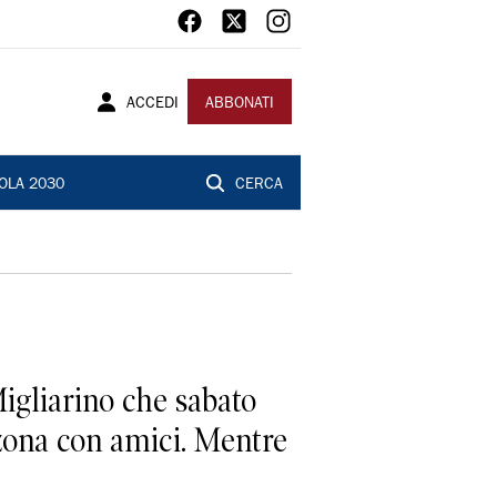
ACCEDI
ABBONATI
OLA 2030
CERCA
igliarino che sabato
 zona con amici. Mentre