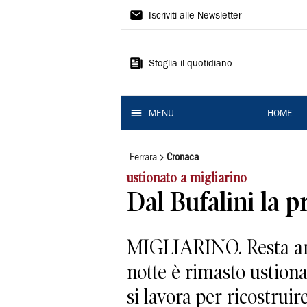
La
Iscriviti alle Newsletter
Nuova
Ferrara
Sfoglia il quotidiano
MENU
HOME
Ferrara
Cronaca
ustionato a migliarino
Dal Bufalini la 
MIGLIARINO. Resta anco
notte è rimasto ustiona
si lavora per ricostruire