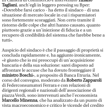
In Camera di Commercio è intervenuto
Tiziano
Tagliani
, anch'egli in leggero pressing su Bper:
«Dovrebbe farsi carico - ha detto il sindaco - di una
situazione di mercato locale in cui i risparmiatori
sono fortemente scoraggiati. Non certo tramite il
ristorno delle colpe che altri hanno causato, quanto
piuttosto grazie a un'iniezione di fiducia e a un
recupero di credibilità del sistema che farebbe bene a
tutti».
Auspicio del sindaco è che il passaggio di proprietà si
concluda rapidamente e, ha aggiunto ironicamente,
«è giusto che io mi preoccupi di un'acquisizione
bancaria e della sua soluzione: sarei disposto ad
affrontare le accuse che ha dovuto fronteggiare il
ministro Boschi
», a proposito di Banca Etruria. Nel
corso del convegno, moderato da
Roberto Zapparoli
di Federconsumatori Ferrara e con relazioni di
dirigenti regionali e nazionali dell'associazione di
piazza Verdi, sono intervenuti anche l'economista
Marcello Minenna
, che ha analizzato da un punto di
vista macroeconomico e critico le vicende del credito