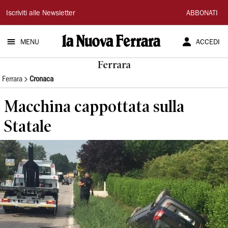
La
Iscriviti alle Newsletter
ABBONATI
Nuova
MENU
ACCEDI
Ferrara
Ferrara
Ferrara
Cronaca
Macchina cappottata sulla
Statale