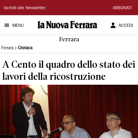
La
Iscriviti alle Newsletter
ABBONATI
Nuova
MENU
ACCEDI
Ferrara
Ferrara
Ferrara
Cronaca
A Cento il quadro dello stato dei
lavori della ricostruzione