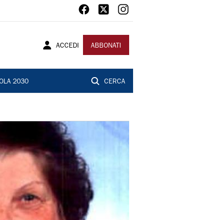
ACCEDI
ABBONATI
OLA 2030
CERCA