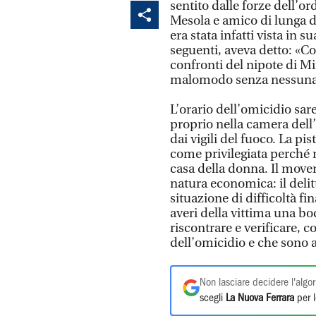
sentito dalle forze dell’
Mesola e amico di lunga d
era stata infatti vista in 
seguenti, aveva detto: «C
confronti del nipote di M
malomodo senza nessuna
L’orario dell’omicidio sare
proprio nella camera del
dai vigili del fuoco. La pi
come privilegiata perché n
casa della donna. Il moven
natura economica: il deli
situazione di difficoltà f
averi della vittima una bo
riscontrare e verificare, c
dell’omicidio e che sono a
Non lasciare decidere l'algor
scegli
La Nuova Ferrara
per l