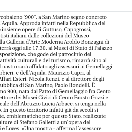
cobaleno '900”, a San Marino segno concreto
L'Aquila. Approda infatti nella Repubblica del
e insieme opere di Guttuso, Capogrossi,
tisti italiani dalle collezioni del Museo
la Galleria d'Arte Moderna Aroldo Bonzagni di
errà oggi alle 17.30, ai Musei di Stato di Palazzo
sposizione, che gode del patrocinio del
attività culturali e del turismo, rimarrà sino al
l nastro sarà affidato agli assessori ai Gemellaggi
rbieri, e dell'Aquila, Maurizio Capri, al
Affari Esteri, Nicola Renzi, e al direttore degli
epubblica di San Marino, Paolo Rondelli. È
eno 900, nata dal Patto di Gemellaggio fra Cento
rettore dei Musei Civici di Cento Fausto Gozzi e
eale dell'Abruzzo Lucia Arbace, si tenga nella
n questo territorio infatti già da secoli si
te, emblematiche per questo Stato, realizzate
culture di Stefano Galletti a un’opera del
i e Loves. «Una mostra - afferma l’assessore