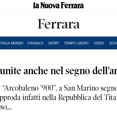
Ferrara
ITALIA MONDO
CRONACA
SPORT
TEMPO LIBERO
VIDEO
SCU
 unite anche nel segno dell’a
“Arcobaleno '900”, a San Marino segno 
pproda infatti nella Repubblica del Tit
o,...