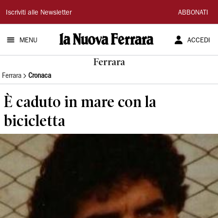
La
Iscriviti alle Newsletter
ABBONATI
Nuova
MENU
ACCEDI
Ferrara
Ferrara
Ferrara
Cronaca
È caduto in mare con la
bicicletta