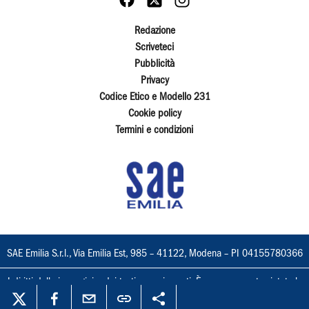
Redazione
Scriveteci
Pubblicità
Privacy
Codice Etico e Modello 231
Cookie policy
Termini e condizioni
SAE Emilia S.r.l., Via Emilia Est, 985 – 41122, Modena – PI 04155780366
I diritti delle immagini e dei testi sono riservati. È espressamente vietata la
loro riproduzione con qualsiasi mezzo e l'adattamento totale o parziale.