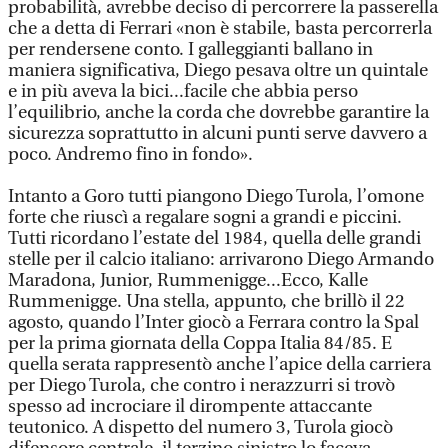
probabilità, avrebbe deciso di percorrere la passerella
che a detta di Ferrari «non è stabile, basta percorrerla
per rendersene conto. I galleggianti ballano in
maniera significativa, Diego pesava oltre un quintale
e in più aveva la bici...facile che abbia perso
l’equilibrio, anche la corda che dovrebbe garantire la
sicurezza soprattutto in alcuni punti serve davvero a
poco. Andremo fino in fondo».
Intanto a Goro tutti piangono Diego Turola, l’omone
forte che riuscì a regalare sogni a grandi e piccini.
Tutti ricordano l’estate del 1984, quella delle grandi
stelle per il calcio italiano: arrivarono Diego Armando
Maradona, Junior, Rummenigge...Ecco, Kalle
Rummenigge. Una stella, appunto, che brillò il 22
agosto, quando l’Inter giocò a Ferrara contro la Spal
per la prima giornata della Coppa Italia 84/85. E
quella serata rappresentò anche l’apice della carriera
per Diego Turola, che contro i nerazzurri si trovò
spesso ad incrociare il dirompente attaccante
teutonico. A dispetto del numero 3, Turola giocò