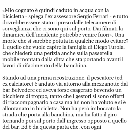
«Mio cognato è quindi caduto in acqua con la
bicicletta - spiega l’ex assessore Sergio Ferrari - e tutto
dovrebbe essere stato ripreso dalle telecamere di
sorveglianza che ci sono qui sul porto. Dai filmati la
dinamica dell’incidente potrebbe venire fuori». Una
morte che si sarebbe potuta in qualche modo evitare?
È quello che vuole capire la famiglia di Diego Turola,
che chiederà una perizia anche sulla passerella
mobile montata dalla ditta che sta portando avanti i
lavori di rifacimento della banchina.
Stando ad una prima ricostruzione, il pescatore (ed
ex calciatore) è andato via attorno alla mezzanotte dal
bar Belvedere ed aveva forse esagerato bevendo un
bicchiere di troppo, tanto che i gestori si sono offerti
di riaccompagnarlo a casa ma lui non ha voluto e si è
allontanato in bicicletta. Non ha però imboccato la
strada che porta alla banchina, ma ha fatto il giro
tornando poi sul porto dall’ingresso opposto a quello
del bar. Ed è da questa parta che, con ogni