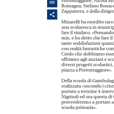
Portomaggiore, Nicola Min
Romagna, Stefano Bonaccin
Zappaterra, e della dirige
Minarelli ha esordito rac
una scolaresca in municipi
fare il sindaco. «Pensando
mix, e ho detto che fare 
tante soddisfazioni quando
con realtà fantastiche come
Credo che dobbiamo essere
offriamo agli anziani e sco
diversi progetti scolastici,
piazza a Portomaggiore».
Della scuola di Gambulaga
realizzata «secondo i cri
portato a termine 4 interv
Nigrisoli ed ora questa d
provvederemo a portare a 
scuola primaria».