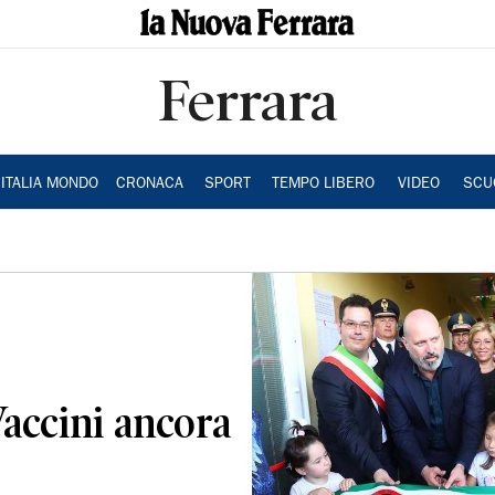
Ferrara
ITALIA MONDO
CRONACA
SPORT
TEMPO LIBERO
VIDEO
SCU
Vaccini ancora