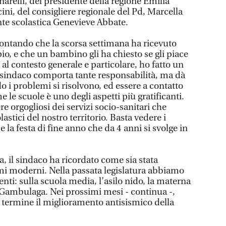
arelli, del presidente della regione Emilia
i, del consigliere regionale del Pd, Marcella
nte scolastica Genevieve Abbate.
contando che la scorsa settimana ha ricevuto
o, e che un bambino gli ha chiesto se gli piace
 al contesto generale e particolare, ho fatto un
il sindaco comporta tante responsabilità, ma dà
 i problemi si risolvono, ed essere a contatto
 le scuole è uno degli aspetti più gratificanti.
 orgogliosi dei servizi socio-sanitari che
lastici del nostro territorio. Basta vedere i
 e la festa di fine anno che da 4 anni si svolge in
, il sindaco ha ricordato come sia stata
smi moderni. Nella passata legislatura abbiamo
enti: sulla scuola media, l’asilo nido, la materna
i Gambulaga. Nei prossimi mesi - continua -,
termine il miglioramento antisismico della