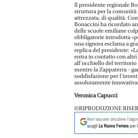
Il presidente regionale B
struttura per la comunità
attrezzata, di qualità. Co
Bonaccini ha ricordato an
delle scuole emiliane colpi
obbligatorie introdotta «p
una signora esclama a gran
replica del presidente: «L
entra in contatto con altr
all’occhiello del territori
mentre la Zappaterra - g
soddisfazione per l’inves
assolutamente innovativa
Veronica Capucci
©RIPRODUZIONE RISER
Non lasciare decidere l'algor
scegli
La Nuova Ferrara
per l