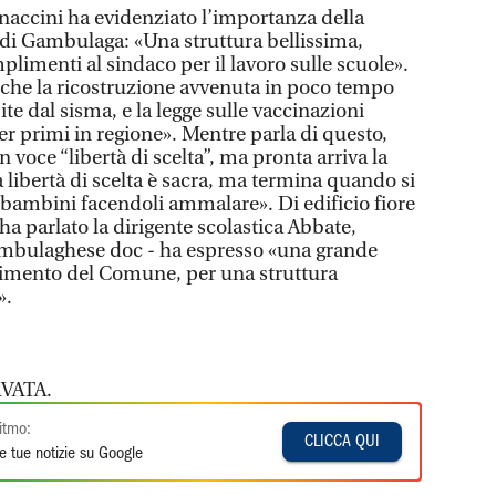
onaccini ha evidenziato l’importanza della
 di Gambulaga: «Una struttura bellissima,
mplimenti al sindaco per il lavoro sulle scuole».
che la ricostruzione avvenuta in poco tempo
te dal sisma, e la legge sulle vaccinazioni
er primi in regione». Mentre parla di questo,
 voce “libertà di scelta”, ma pronta arriva la
a libertà di scelta è sacra, ma termina quando si
i bambini facendoli ammalare». Di edificio fiore
o ha parlato la dirigente scolastica Abbate,
ambulaghese doc - ha espresso «una grande
timento del Comune, per una struttura
».
VATA.
itmo:
CLICCA QUI
e tue notizie su Google