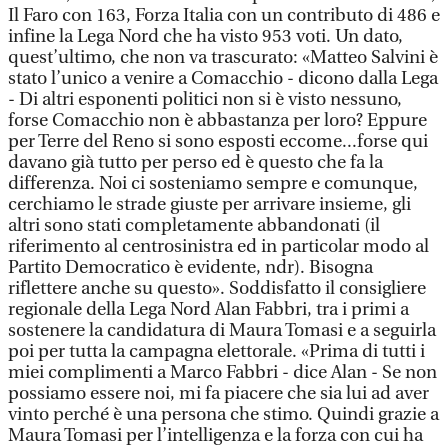
Il Faro con 163, Forza Italia con un contributo di 486 e
infine la Lega Nord che ha visto 953 voti. Un dato,
quest’ultimo, che non va trascurato: «Matteo Salvini è
stato l’unico a venire a Comacchio - dicono dalla Lega
- Di altri esponenti politici non si è visto nessuno,
forse Comacchio non è abbastanza per loro? Eppure
per Terre del Reno si sono esposti eccome...forse qui
davano già tutto per perso ed è questo che fa la
differenza. Noi ci sosteniamo sempre e comunque,
cerchiamo le strade giuste per arrivare insieme, gli
altri sono stati completamente abbandonati (il
riferimento al centrosinistra ed in particolar modo al
Partito Democratico è evidente, ndr). Bisogna
riflettere anche su questo». Soddisfatto il consigliere
regionale della Lega Nord Alan Fabbri, tra i primi a
sostenere la candidatura di Maura Tomasi e a seguirla
poi per tutta la campagna elettorale. «Prima di tutti i
miei complimenti a Marco Fabbri - dice Alan - Se non
possiamo essere noi, mi fa piacere che sia lui ad aver
vinto perché è una persona che stimo. Quindi grazie a
Maura Tomasi per l’intelligenza e la forza con cui ha