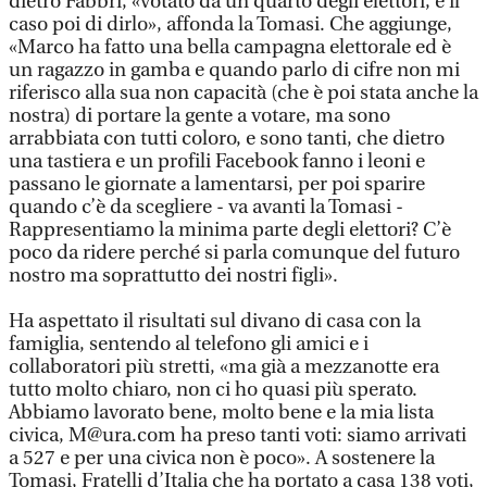
dietro Fabbri, «votato da un quarto degli elettori, è il
caso poi di dirlo», affonda la Tomasi. Che aggiunge,
«Marco ha fatto una bella campagna elettorale ed è
un ragazzo in gamba e quando parlo di cifre non mi
riferisco alla sua non capacità (che è poi stata anche la
nostra) di portare la gente a votare, ma sono
arrabbiata con tutti coloro, e sono tanti, che dietro
una tastiera e un profili Facebook fanno i leoni e
passano le giornate a lamentarsi, per poi sparire
quando c’è da scegliere - va avanti la Tomasi -
Rappresentiamo la minima parte degli elettori? C’è
poco da ridere perché si parla comunque del futuro
nostro ma soprattutto dei nostri figli».
Ha aspettato il risultati sul divano di casa con la
famiglia, sentendo al telefono gli amici e i
collaboratori più stretti, «ma già a mezzanotte era
tutto molto chiaro, non ci ho quasi più sperato.
Abbiamo lavorato bene, molto bene e la mia lista
civica, M@ura.com ha preso tanti voti: siamo arrivati
a 527 e per una civica non è poco». A sostenere la
Tomasi, Fratelli d’Italia che ha portato a casa 138 voti,