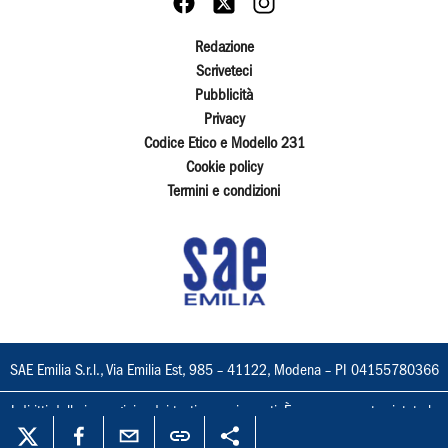
Redazione
Scriveteci
Pubblicità
Privacy
Codice Etico e Modello 231
Cookie policy
Termini e condizioni
SAE Emilia S.r.l., Via Emilia Est, 985 – 41122, Modena – PI 04155780366
I diritti delle immagini e dei testi sono riservati. È espressamente vietata la
loro riproduzione con qualsiasi mezzo e l'adattamento totale o parziale.