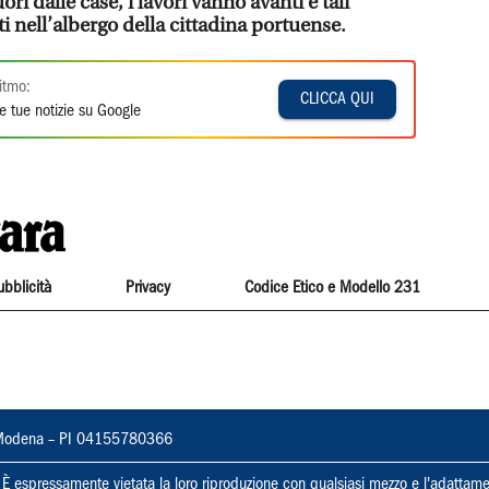
ri dalle case, i lavori vanno avanti e tali
i nell’albergo della cittadina portuense.
itmo:
CLICCA QUI
e tue notizie su Google
ubblicità
Privacy
Codice Etico e Modello 231
22, Modena – PI 04155780366
ti. È espressamente vietata la loro riproduzione con qualsiasi mezzo e l'adattame