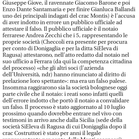
Giuseppe Giove, il ravennate Giacomo Barone e poi
Enzo Dante Santamaria e per finire Gianluca Ballandi
uno dei principali indagati del crac Montis) è l’accusa
di aver indotto in errore un pubblico ufficiale ad
attestare il falso. Il pubblico ufficiale è il notaio
ferrarese Andrea Zecchi che i 5, rappresentando le
proprie società (Checcoli era presente per procura
per conto di Donigaglia e per la ditta SiEleva di
Ragusa) attestarono, nell’atto redatto dal notaio nel
suo ufficio a Ferrara (da qui la competenza cittadina
del processo) «che gli altri soci (l’azienda
dell’Università, ndr) hanno rinunciato al diritto di
prelazione loro spettante»: ma era un falso palese.
Insomma raggirarono sia la società bolognese oggi
parte civile che il notaio: i reati sono infatti quelli
dell’errore indotto che portò il notaio a convalidare
un falso. Il processo è stato aggiornato al 10 luglio
prossimo quando dovrebbe entrare nel vivo con
testimoni in arrivo anche dalla Sicilia (sede della
società SiEleva di Ragusa di cui Donigaglia dopo il
crac Costruttori è stato per anni il legale