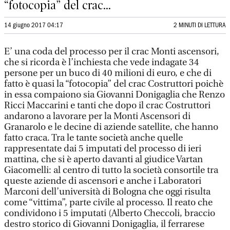
“fotocopia” del crac...
14 giugno 2017 04:17
2 MINUTI DI LETTURA
E’ una coda del processo per il crac Monti ascensori,
che si ricorda è l’inchiesta che vede indagate 34
persone per un buco di 40 milioni di euro, e che di
fatto è quasi la “fotocopia” del crac Costruttori poichè
in essa compaiono sia Giovanni Donigaglia che Renzo
Ricci Maccarini e tanti che dopo il crac Costruttori
andarono a lavorare per la Monti Ascensori di
Granarolo e le decine di aziende satellite, che hanno
fatto craca. Tra le tante società anche quelle
rappresentate dai 5 imputati del processo di ieri
mattina, che si è aperto davanti al giudice Vartan
Giacomelli: al centro di tutto la società consortile tra
queste aziende di ascensori e anche i Laboratori
Marconi dell’università di Bologna che oggi risulta
come “vittima”, parte civile al processo. Il reato che
condividono i 5 imputati (Alberto Checcoli, braccio
destro storico di Giovanni Donigaglia, il ferrarese