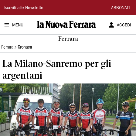
La
Iscriviti alle Newsletter
ABBONATI
Nuova
MENU
ACCEDI
Ferrara
Ferrara
Ferrara
Cronaca
La Milano-Sanremo per gli
argentani