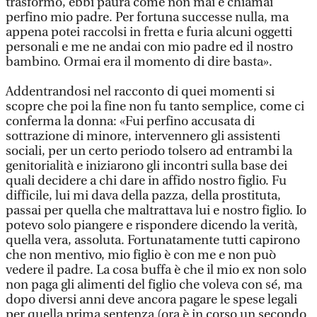
trasformò, ebbi paura come non mai e chiamai
perfino mio padre. Per fortuna successe nulla, ma
appena potei raccolsi in fretta e furia alcuni oggetti
personali e me ne andai con mio padre ed il nostro
bambino. Ormai era il momento di dire basta».
Addentrandosi nel racconto di quei momenti si
scopre che poi la fine non fu tanto semplice, come ci
conferma la donna: «Fui perfino accusata di
sottrazione di minore, intervennero gli assistenti
sociali, per un certo periodo tolsero ad entrambi la
genitorialità e iniziarono gli incontri sulla base dei
quali decidere a chi dare in affido nostro figlio. Fu
difficile, lui mi dava della pazza, della prostituta,
passai per quella che maltrattava lui e nostro figlio. Io
potevo solo piangere e rispondere dicendo la verità,
quella vera, assoluta. Fortunatamente tutti capirono
che non mentivo, mio figlio è con me e non può
vedere il padre. La cosa buffa è che il mio ex non solo
non paga gli alimenti del figlio che voleva con sé, ma
dopo diversi anni deve ancora pagare le spese legali
per quella prima sentenza (ora è in corso un secondo