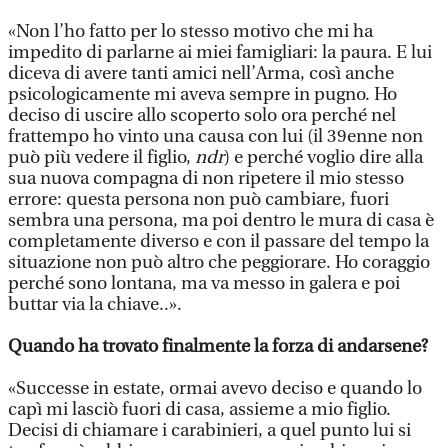
«Non l’ho fatto per lo stesso motivo che mi ha
impedito di parlarne ai miei famigliari: la paura. E lui
diceva di avere tanti amici nell’Arma, così anche
psicologicamente mi aveva sempre in pugno. Ho
deciso di uscire allo scoperto solo ora perché nel
frattempo ho vinto una causa con lui (il 39enne non
può più vedere il figlio,
ndr
) e perché voglio dire alla
sua nuova compagna di non ripetere il mio stesso
errore: questa persona non può cambiare, fuori
sembra una persona, ma poi dentro le mura di casa è
completamente diverso e con il passare del tempo la
situazione non può altro che peggiorare. Ho coraggio
perché sono lontana, ma va messo in galera e poi
buttar via la chiave..».
Quando ha trovato finalmente la forza di andarsene?
«Successe in estate, ormai avevo deciso e quando lo
capì mi lasciò fuori di casa, assieme a mio figlio.
Decisi di chiamare i carabinieri, a quel punto lui si