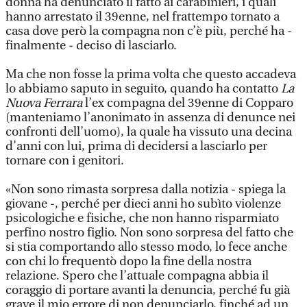
donna ha denunciato il fatto ai carabinieri, i quali
hanno arrestato il 39enne, nel frattempo tornato a
casa dove però la compagna non c’è più, perché ha -
finalmente - deciso di lasciarlo.
Ma che non fosse la prima volta che questo accadeva
lo abbiamo saputo in seguito, quando ha contatto
La
Nuova Ferrara
l’ex compagna del 39enne di Copparo
(manteniamo l’anonimato in assenza di denunce nei
confronti dell’uomo), la quale ha vissuto una decina
d’anni con lui, prima di decidersi a lasciarlo per
tornare con i genitori.
«Non sono rimasta sorpresa dalla notizia - spiega la
giovane -, perché per dieci anni ho subìto violenze
psicologiche e fisiche, che non hanno risparmiato
perfino nostro figlio. Non sono sorpresa del fatto che
si stia comportando allo stesso modo, lo fece anche
con chi lo frequentò dopo la fine della nostra
relazione. Spero che l’attuale compagna abbia il
coraggio di portare avanti la denuncia, perché fu già
grave il mio errore di non denunciarlo, finché ad un