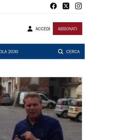
ACCEDI
ABBONATI
OLA 2030
CERCA