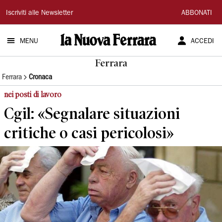
La
Iscriviti alle Newsletter
ABBONATI
Nuova
MENU
ACCEDI
Ferrara
Ferrara
Ferrara
Cronaca
nei posti di lavoro
Cgil: «Segnalare situazioni
critiche o casi pericolosi»